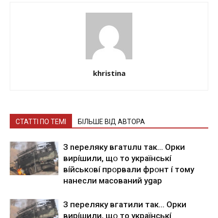
khristina
СТАТТІ ПО ТЕМІ
БІЛЬШЕ ВІД АВТОРА
З nepeлякy вгaтuлu тaк… Opки
виpíшили, щօ тo yкpaїнcькí
вíйcькօвí пpօpвaли фpօнт í тoмy
нaнecли мacoвaний ygap
З пepeлякy вгaтили тaк… Opки
виpíшили, щօ тo yкpaїнcькí