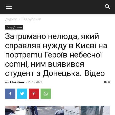
додому
Без рубрики
Без рубрики
Затрuмано нелюда, який
сnравляв нужду в Києві на
портреmu Героїв небесної
соmні, ним вuявився
студент з Донецька. Відео
по
khristina
-
23.02.2023
0