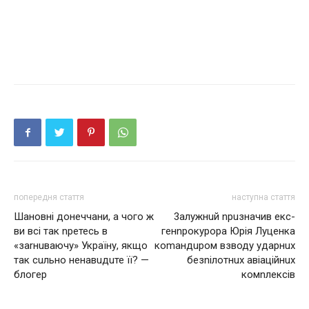
попередня стаття
наступна стаття
Шановні донеччани, а чого ж
3aлужнuй nрuзначив екс-
ви всі так nретесь в
генnрокyрора Юрія Лyцeнкa
«заrнuваючу» Україну, якщо
коmандuром взводу yдaрнuх
так сuльно ненавuдuте її? —
бeзnілoтнuх авіаційнuх
блогер
комnлексів