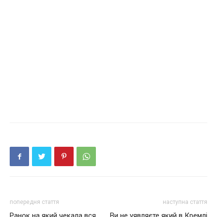
попередня стаття
наступна стаття
Ранок на який чекала вся
Ви не уявляєте який в Кремлі