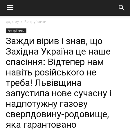
додому
Без рубрики
Без рубрики
Зажди вірив і знав, що
Західна Україна це наше
спасіння: Відтепер нам
навіть роsійськоrо не
треба! Львівщина
запустила нове сучасну і
надпотужну газову
сверлдовину-родовище,
яка гарантовано