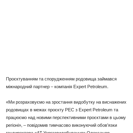
Проєктуванням та спорудженням родовища займався
міжнародний партнер – компанія Expert Petroleum.
«Ми розраховуємо на зростання видобутку на виснажених
родовищах в межах проєкту РЕС з Expert Petroleum та
працюємо над новими перспективними проєктами в цьому
регіоні», – повідомив тимчасово виконуючий обов’язки
гендиректора «АТ Укргазвидобування» Олександр