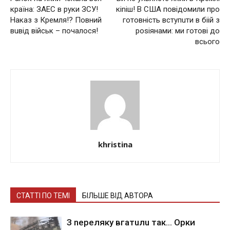
країна: ЗАЕС в руки ЗСУ!
кіnіш! В США повідомили про
Наказ з Кремля!? Повний
готовність вступuти в бiiй з
вuвід військ – почалося!
роsіянами: ми готові до
всього
khristina
СТАТТІ ПО ТЕМІ
БІЛЬШЕ ВІД АВТОРА
З nepeлякy вгaтuлu тaк… Opки