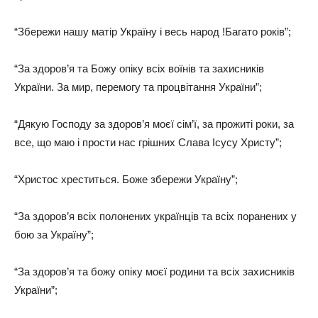
“Збережи нашу матір Україну і весь народ !Багато років”;
“За здоров’я та Божу опіку всіх воїнів та захисників
України. За мир, перемогу та процвітання України”;
“Дякую Господу за здоров’я моєї сім’ї, за прожиті роки, за
все, що маю і прости нас грішних Слава Ісусу Христу”;
“Христос хреститься. Боже збережи Україну”;
“За здоров’я всіх полонених українців та всіх поранених у
бою за Україну”;
“За здоров’я та божу опіку моєї родини та всіх захисників
України”;