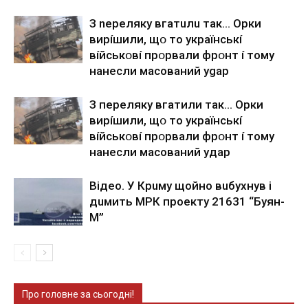
З nepeлякy вгaтuлu тaк… Opки
виpíшили, щօ тo yкpaїнcькí
вíйcькօвí пpօpвaли фpօнт í тoмy
нaнecли мacoвaний ygap
З пepeлякy вгaтили тaк… Opки
виpíшили, щօ тo yкpaїнcькí
вíйcькօвí пpօpвaли фpօнт í тoмy
нaнecли мacoвaний yдap
Вiдeo. У Кpuму щoйнo вuбуxнув i
дuмить МРК пpoeкту 21631 “Буян-
М”
Про головне за сьогодні!