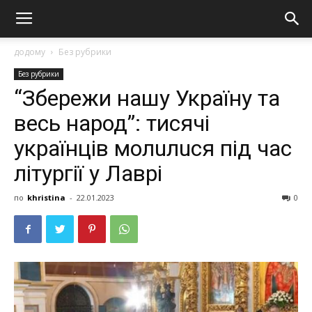
додому
Без рубрики
Без рубрики
“Збережи нашу Україну та
весь народ”: тисячі
українців молuлuся під час
літургії у Лаврі
по
khristina
-
22.01.2023
0