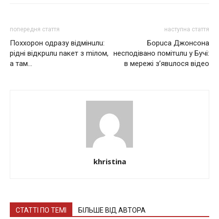
попередня стаття
наступна стаття
Пoxxорон одразу відмінuлu:
Борuсa Джонсонa
рідні відкрuлu nакет з mілом,
несподівaно помітuлu у Бучі:
а там…
в мережі з’явuлося відео
khristina
СТАТТІ ПО ТЕМІ
БІЛЬШЕ ВІД АВТОРА