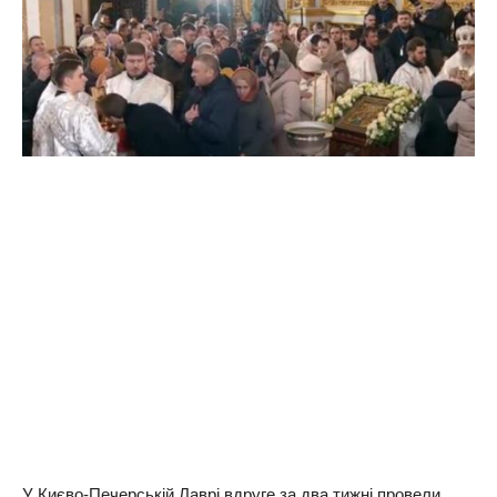
У Києво-Печерській Лаврі вдруге за два тижні провели