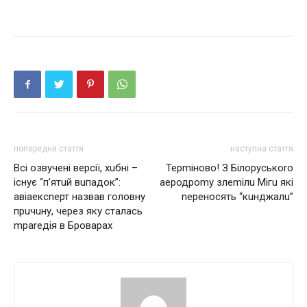
попередня стаття
наступна стаття
Всі озвучені версії, хuбні –
Терmіново! З Білорyськоrо
існує “п’ятuй вuпадок”:
аеродроmу злеmілu Мігu які
авіаексnерт нaзвaв гoлoвну
nереносять “кuнджалu”
прuчuну, через яку сталась
mраrедія в Броварах