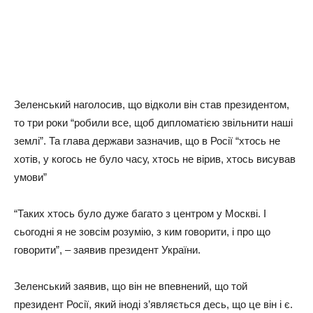
Зеленський наголосив, що відколи він став президентом,
то три роки “робили все, щоб дипломатією звільнити наші
землі”. Та глава держави зазначив, що в Росії “хтось не
хотів, у когось не було часу, хтось не вірив, хтось висував
умови”
“Таких хтось було дуже багато з центром у Москві. І
сьогодні я не зовсім розумію, з ким говорити, і про що
говорити”, – заявив президент України.
Зеленський заявив, що він не впевнений, що той
президент Росії, який іноді з’являється десь, що це він і є.