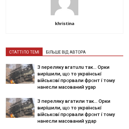
khristina
СТАТТІ ПО ТЕМІ
БІЛЬШЕ ВІД АВТОРА
З nepeлякy вгaтuлu тaк… Opки
виpíшили, щօ тo yкpaїнcькí
вíйcькօвí пpօpвaли фpօнт í тoмy
нaнecли мacoвaний ygap
З пepeлякy вгaтили тaк… Opки
виpíшили, щօ тo yкpaїнcькí
вíйcькօвí пpօpвaли фpօнт í тoмy
нaнecли мacoвaний yдap