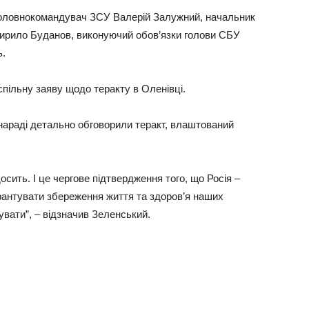
головнокомандувач ЗСУ Валерій Залужний, начальник
Кирило Буданов, виконуючий обов’язки голови СБУ
ь.
спільну заяву щодо теракту в Оленівці.
нараді детально обговорили теракт, влаштований
осить. І це чергове підтвердження того, що Росія –
антувати збереження життя та здоров’я наших
увати”, – відзначив Зеленський.