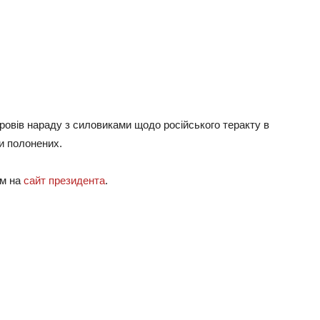
овів нараду з силовиками щодо російського теракту в
ки полонених.
ям на
сайт президента
.