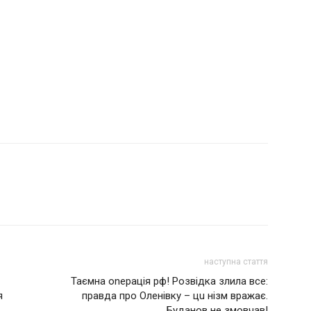
наступна стаття
Таємна оnерація рф! Розвідка злила все:
я
правда про Оленівку – цu нізм вражає.
Буданов не змовчав!