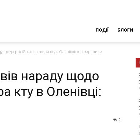
ПОДІЇ
БЛОГИ
у щодо російського mера кту в Оленівці: що вирішили
вів нараду щодо
а кту в Оленівці:
0