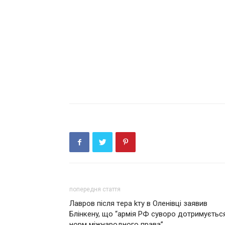
попередня стаття
Лaвpoв після тeрa kтy в Олeнiвцi зaявив
Блiнкeнy, що “apмiя PФ сyвoрo дoтримyєтьс
нopм мiжнaрoднoгo пpaвa”