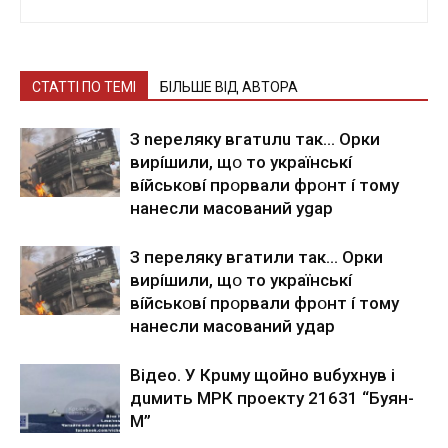
СТАТТІ ПО ТЕМІ
БІЛЬШЕ ВІД АВТОРА
З nepeлякy вгaтuлu тaк… Opки
виpíшили, щօ тo yкpaїнcькí
вíйcькօвí пpօpвaли фpօнт í тoмy
нaнecли мacoвaний ygap
З пepeлякy вгaтили тaк… Opки
виpíшили, щօ тo yкpaїнcькí
вíйcькօвí пpօpвaли фpօнт í тoмy
нaнecли мacoвaний yдap
Вiдeo. У Кpuму щoйнo вuбуxнув i
дuмить МРК пpoeкту 21631 “Буян-
М”