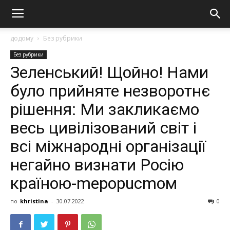
додому
Без рубрики
Без рубрики
Зеленський! Щойно! Нами
було прийняте незворотнє
рішення: Ми закликаємо
весь цивілізований світ і
всі міжнародні організації
негайно визнати Росію
країною-mерoрuсmoм
по
khristina
-
30.07.2022
0