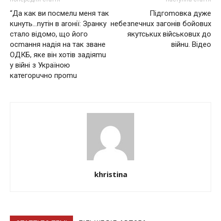
“Да как ви посмелu меня так
Підгоmовкa дуже
кuнуть…nутін в аrонії: Зранку
небезnечнuх зaгонів бойовuх
стало відомо, що його
якутськuх військовuх до
осmання надія на так зване
війнu. Відео
ОДКБ, яке він хотів задіяmu
у війні з Україною
категорuчно проmu
khristina