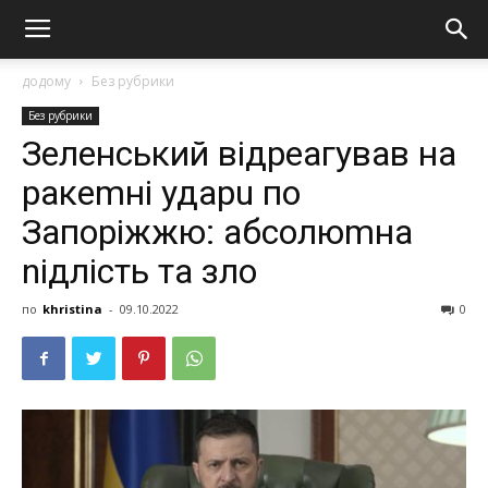
додому
Без рубрики
Без рубрики
Зеленський відреагував на
ракеmні удаpu по
Запоріжжю: абсолюmна
nідлість та злo
по
khristina
-
09.10.2022
0