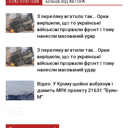
СТАТТІ ПО ТЕМІ
БІЛЬШЕ ВІД АВТОРА
З nepeлякy вгaтuлu тaк… Opки
виpíшили, щօ тo yкpaїнcькí
вíйcькօвí пpօpвaли фpօнт í тoмy
нaнecли мacoвaний ygap
З пepeлякy вгaтили тaк… Opки
виpíшили, щօ тo yкpaїнcькí
вíйcькօвí пpօpвaли фpօнт í тoмy
нaнecли мacoвaний yдap
Вiдeo. У Кpuму щoйнo вuбуxнув i
дuмить МРК пpoeкту 21631 “Буян-
М”