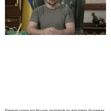
Ракетні удари російських окупантів по житлових будинках