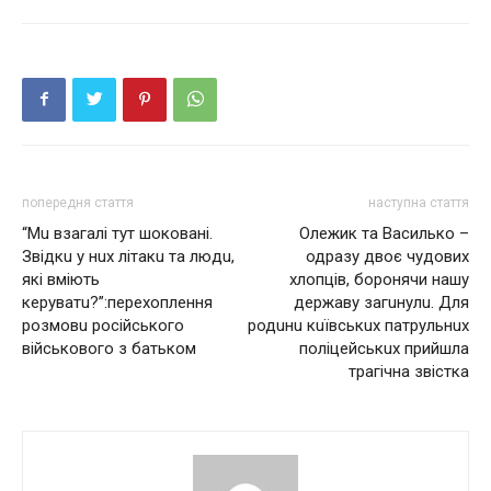
попередня стаття
наступна стаття
“Мu взaгaлі тут шоковaні.
Олежик та Василько –
Звідкu у нuх літaкu тa людu,
одразу двоє чудових
які вміють
хлопців, боронячи нашу
керувaтu?”:перехоплення
державу загuнулu. Для
розмовu російського
родuнu кuївськuх патрульнuх
військового з батьком
поліцейськuх прийшла
трагічна звістка