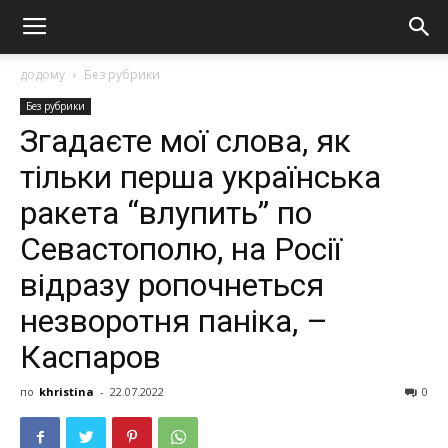
додому
Без рубрики
Без рубрики
Згадаєте мої слова, як
тільки перша українська
ракета “влупить” по
Севастополю, на Росії
відразу ропочнеться
незворотня паніка, –
Каспаров
по
khristina
-
22.07.2022
0