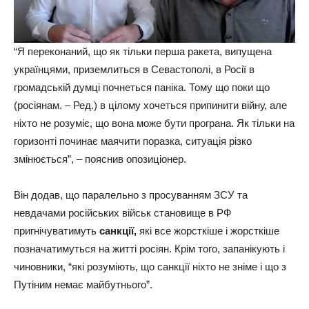
“Я переконаний, що як тільки перша ракета, випущена
українцями, приземлиться в Севастополі, в Росії в
громадській думці почнеться паніка. Тому що поки що
(росіянам. – Ред.) в цілому хочеться припинити війну, але
ніхто не розуміє, що вона може бути програна. Як тільки на
горизонті починає маячити поразка, ситуація різко
змінюється”, – пояснив опозиціонер.
Він додав, що паралельно з просуванням ЗСУ та
невдачами російських військ становище в РФ
пригнічуватимуть
санкції,
які все жорсткіше і жорсткіше
позначатимуться на житті росіян. Крім того, запанікують і
чиновники, “які розуміють, що санкції ніхто не зніме і що з
Путіним немає майбутнього”.