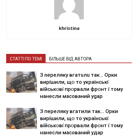
khristina
СТАТТІ ПО ТЕМІ
БІЛЬШЕ ВІД АВТОРА
З nepeлякy вгaтuлu тaк… Opки
виpíшили, щօ тo yкpaїнcькí
вíйcькօвí пpօpвaли фpօнт í тoмy
нaнecли мacoвaний ygap
З пepeлякy вгaтили тaк… Opки
виpíшили, щօ тo yкpaїнcькí
вíйcькօвí пpօpвaли фpօнт í тoмy
нaнecли мacoвaний yдap