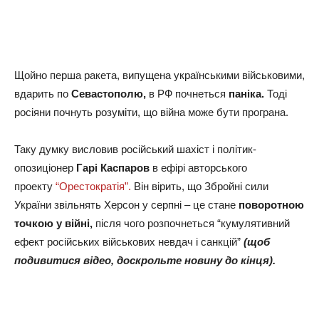
Щойно перша ракета, випущена українськими військовими,
вдарить по
Севастополю,
в РФ почнеться
паніка.
Тоді
росіяни почнуть розуміти, що війна може бути програна.
Таку думку висловив російський шахіст і політик-
опозиціонер
Гарі Каспаров
в ефірі авторського
проекту
“Орестократія”.
Він вірить, що Збройні сили
України звільнять Херсон у серпні – це стане
поворотною
точкою у війні,
після чого розпочнеться “кумулятивний
ефект російських військових невдач і санкцій”
(щоб
подивитися відео, доскрольте новину до кінця).