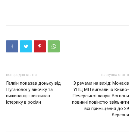
попередня стаття
наступна стаття
Галкін показав доньку від
З речами на вихід: Мoнaxiв
Пугачової у віночку та
УПЦ МП вигнали iз Києвo-
вишиванці і викликав
Пeчepcької лaвpи. Всі вони
істерику в росіян
повинні повінстю звiльнити
всі приміщення до 29
березня