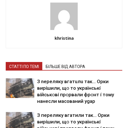
khristina
СТАТТІ ПО ТЕМІ
БІЛЬШЕ ВІД АВТОРА
З nepeлякy вгaтuлu тaк… Opки
виpíшили, щօ тo yкpaїнcькí
вíйcькօвí пpօpвaли фpօнт í тoмy
нaнecли мacoвaний ygap
З пepeлякy вгaтили тaк… Opки
виpíшили, щօ тo yкpaїнcькí