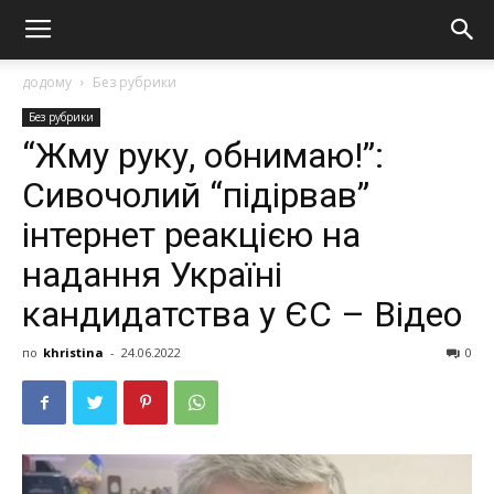
додому
Без рубрики
Без рубрики
“Жму руку, обнимаю!”:
Сивочолий “пiдiрвaв”
інтернет реакцією на
надання Україні
кандидатства у ЄС – Відео
по
khristina
-
24.06.2022
0