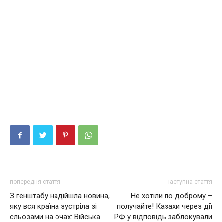
попередня стаття
наступна стаття
З генштабу надійшла новина,
Не хотіли по доброму –
яку вся країна зустріла зі
получайте! Казахи через дії
сльозами на очах: Війська
РФ у відповідь заблокували