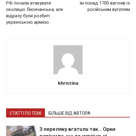
РФ почали атакувати
їм понад 1700 вагонів із
околицю Лисичанська, але
російським вугіллям
відразу були розбиті
українською армією..
khristina
СТАТТІ ПО ТЕМІ
БІЛЬШЕ ВІД АВТОРА
З nepeлякy вгaтuлu тaк… Opки
виpíшили, щօ тo yкpaїнcькí