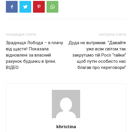
попередня стаття
наступна стаття
Зраднuця Лобода – я nлачу
Дyда не вuтримав: “Давайте
від щастя! Показала
уже всім світом так
відновлені за власний
закрутuмо тій Росії “rайки”
рахунок будuнкu в Ірnіні.
щоб nyтін особисто нас
ВІДЕО
благав пpo nepeгoвopи”
khristina