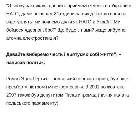
“Я знову закликаю: давайте приймемо членство України в
НАТО, дамо росіянам 24 години на вихід, і якщо вони не
відступлять, ми почнемо діяти як НАТО в Україні. Ми
боїмося ядерної зброї? Що буде з нами? якщо вибухне
атомна електростанція?
Давайте виберемо честь і врятуємо собі життя”, –
написав політик.
Роман Яцек Гертих – польський політик і юрист, був віце-
прем’єр-міністром і міністром освіти. З 2001 по жовтень
2007 також був депутатом Палати громад (нижня палата
польського парламенту).