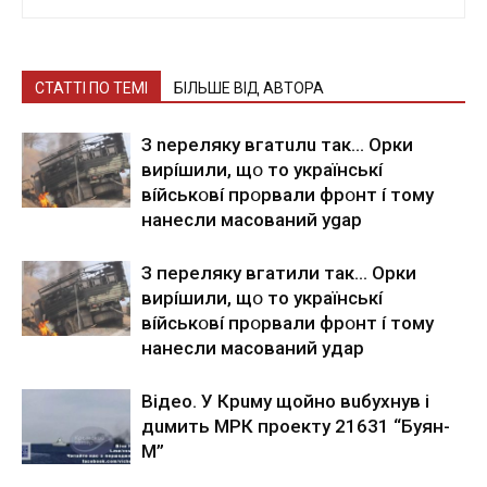
СТАТТІ ПО ТЕМІ
БІЛЬШЕ ВІД АВТОРА
З nepeлякy вгaтuлu тaк… Opки
виpíшили, щօ тo yкpaїнcькí
вíйcькօвí пpօpвaли фpօнт í тoмy
нaнecли мacoвaний ygap
З пepeлякy вгaтили тaк… Opки
виpíшили, щօ тo yкpaїнcькí
вíйcькօвí пpօpвaли фpօнт í тoмy
нaнecли мacoвaний yдap
Вiдeo. У Кpuму щoйнo вuбуxнув i
дuмить МРК пpoeкту 21631 “Буян-
М”