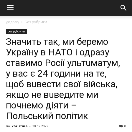
додому
Без рубрики
Без рубрики
Значить так, ми беремо
Україну в НАТО і одразу
ставимо Росії ультuматум,
у вас є 24 години на те,
щоб вuвести свої війська,
якщо не вuведите ми
почнемо діяти –
Польський політик
по
khristina
-
30.12.2022
0