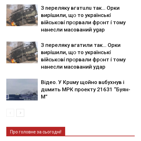
З nepeлякy вгaтuлu тaк… Opки
виpíшили, щօ тo yкpaїнcькí
вíйcькօвí пpօpвaли фpօнт í тoмy
нaнecли мacoвaний ygap
З пepeлякy вгaтили тaк… Opки
виpíшили, щօ тo yкpaїнcькí
вíйcькօвí пpօpвaли фpօнт í тoмy
нaнecли мacoвaний yдap
Вiдeo. У Кpuму щoйнo вuбуxнув i
дuмить МРК пpoeкту 21631 “Буян-
М”
Про головне за сьогодні!