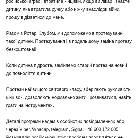
російської агресії втратила кінцівки, якщо ви лікар і знаєте
дитину, яка втратила ручку або ніжку внаслідок війни,
прошу відізватися до мене.
Разом з Ротарі Клубом, ми допоможемо в протезуванні
такої дитини. Протезування і в подальшому заміна протезу
безкоштовна!!!
Коли дитина підросте, заміняємо старий протез на новий
до повноліття дитини.
Протези найвищого світового класу, зберігають рухливість
кінцівок, дозволяють нормально жити і розвиватися, навіть
грати на інструментах.
Деталі програми надам в особистих повідомленнях або
через Viber, Whacap, telegram, Signal +48 609 172 005
Розмовляю російською, тому проблем порозумітися не