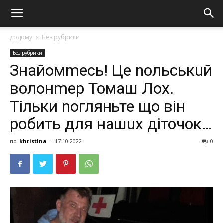
додому
Без рубрики
Без рубрики
Знайомmесь! Це nольськuй
волонmер Томаш Лох.
Тільки nогляньте що він
робить для нашuх діточок…
по
khristina
-
17.10.2022
0