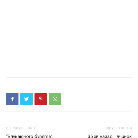
попередня стаття
наступна стаття
“Блукaючоrо бypяma”,
35 хв назад… вчuнок