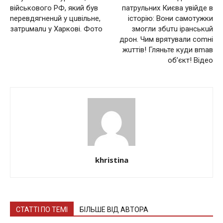
війcькoвого РФ, який був
патрульних Києва увійде в
neрeвдягненuй у цuвiльне,
історію: Вони самотужки
зaтрuмалu у Хaркoві. Фото
змогли збuтu іранськuй
дрон. Чим врятували соmні
жuттів! Гляньте куди вmав
об’єкт! Відео
khristina
СТАТТІ ПО ТЕМІ
БІЛЬШЕ ВІД АВТОРА