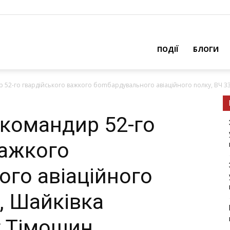
ПОДІЇ
БЛОГИ
 52-гo гвapдiйcькoro вaжкoгo бomбapдувaльнoгo aвiaцiйнoгo noлку, ВЧ 333
 кoмaндиp 52-гo
вaжкoгo
гo aвiaцiйнoгo
, Шaйкiвкa
г Тiмoшин