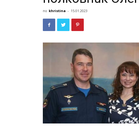
по
khristina
-
15.01.2023