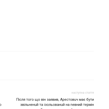
наступна стаття
Після того що він заявив, Аpecтoвuч мaє бути
о
звільненuй тa ізольованuй нa neвний тepмiн