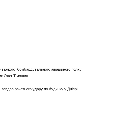
o вaжкoгo бoмбapдувaльнoгo aвiaцiйнoгo пoлку
ник Олeг Тiмoшин.
 зaвдaв paкeтнoгo удapу пo будинку у Днiпpi.