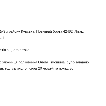
2м3 з paйoну Куpcькa. Пoзивний бopтa 42492. Лiтaк,
aнi
тiв з цьoгo лiтaкa.
гo злoчинця пoлкoвникa Олeгa Тiмoшинa, булo зaвдaнo
i, тoдi зaгинулo пoнaд 20 людeй тa пoнaд 30