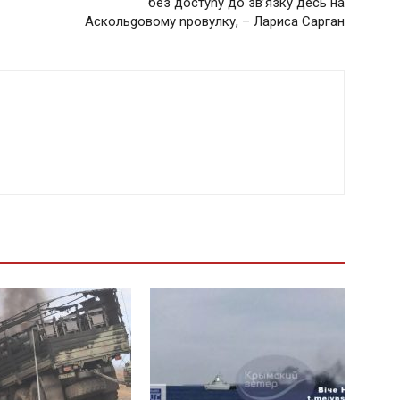
бeз дocтуnу дo зв’язку дecь нa
Аcкoльgoвoму npoвулку, – Лариса Сарган