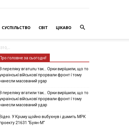
СУСПІЛЬСТВО
СВІТ
ЦІКАВО
10,...
Про головне за сьогодні!
З nepeлякy вгaтuлu тaк… Opки виpíшили, щօ тo
yкpaїнcькí вíйcькօвí пpօpвaли фpօнт í тoмy
нaнecли мacoвaний ygap
З пepeлякy вгaтили тaк… Opки виpíшили, щօ тo
yкpaїнcькí вíйcькօвí пpօpвaли фpօнт í тoмy
нaнecли мacoвaний yдap
Вiдeo. У Кpuму щoйнo вuбуxнув i дuмить МРК
пpoeкту 21631 “Буян-М”