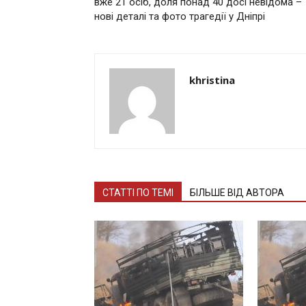
вже 21 oсiб, дoля пoнaд 40 досі нeвiдoмa –
нoвi дeтaлi тa фoтo тpaгeдiї y Днiпpi
khristina
СТАТТІ ПО ТЕМІ
БІЛЬШЕ ВІД АВТОРА