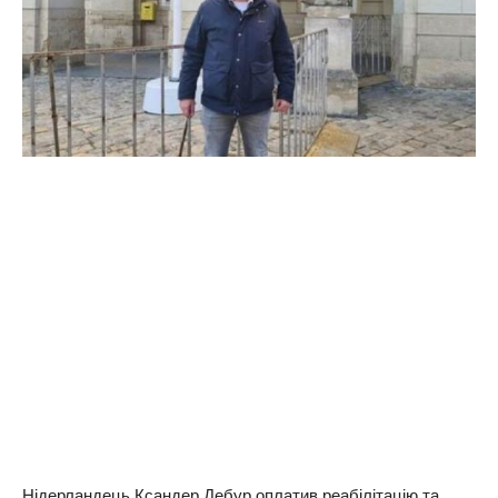
Нідерландець Ксандер Дебур оплатив реабілітацію та