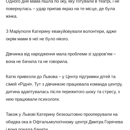
Одного дня мама пішла по їжу, яку готували в театрі, і не
повернулась – удар припав якраз на те місце, де була
жінка.
З Маріуполя Катерину евакуйовували волонтери, адже
окрім мами в неї не було нікого.
Дівчинка від народження мала проблеми зі здоров’ям –
вона не бачила та не говорила.
Катю привезли до Львова – у Центр підтримки дітей та
сімей «Рідні». Тут з дівчинкою працювала команда центру,
дитина адаптувалась після пережитого шоку та стресу, з
нею працювали психологи.
Також у Львові Катерину безкоштовно прооперували на
обидва ока в Офтальмологічному центрі Дмитра Горячева
і вона почала бачити.