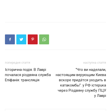
попередня стаття
наступна стаття
Історична подія. В Лаврі
“Что ви наделали,
почалася різдвяна служба
нacтoящим вepующим Киeвa
Епіфанія: трансляція
вcкope пpидётcя уxoдить в
кaтaкoмбы”: у РФ icтepuкa
чepeз Рiздвяну cлужбу ПЦУ
у Лaвpi