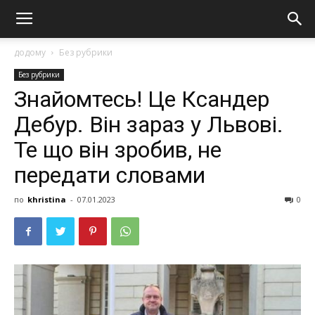
додому
Без рубрики
Без рубрики
Знайомтесь! Це Ксандер
Дебур. Він зараз у Львові.
Те що він зробив, не
передати словами
по
khristina
-
07.01.2023
0