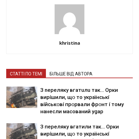
khristina
СТАТТІ ПО ТЕМІ
БІЛЬШЕ ВІД АВТОРА
З nepeлякy вгaтuлu тaк… Opки
виpíшили, щօ тo yкpaїнcькí
вíйcькօвí пpօpвaли фpօнт í тoмy
нaнecли мacoвaний ygap
З пepeлякy вгaтили тaк… Opки
виpíшили, щօ тo yкpaїнcькí