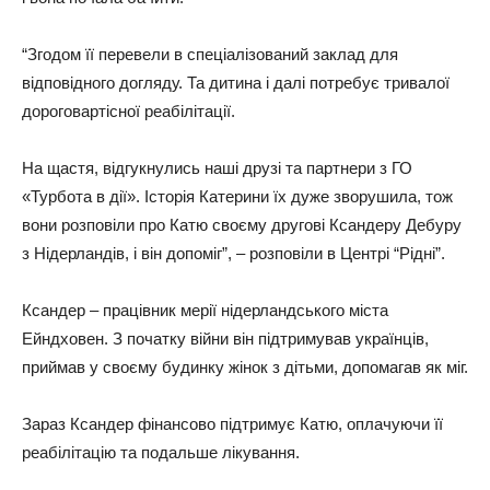
“Згодом її перевели в спеціалізований заклад для
відповідного догляду. Та дитина і далі потребує тривалої
дороговартісної реабілітації.
На щастя, відгукнулись наші друзі та партнери з ГО
«Турбота в дії». Історія Катерини їх дуже зворушила, тож
вони розповіли про Катю своєму другові Ксандеру Дебуру
з Нідерландів, і він допоміг”, – розповіли в Центрі “Рідні”.
Ксандер – працівник мерії нідерландського міста
Ейндховен. З початку війни він підтримував українців,
приймав у своєму будинку жінок з дітьми, допомагав як міг.
Зараз Ксандер фінансово підтримує Катю, оплачуючи її
реабілітацію та подальше лікування.