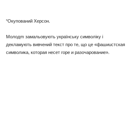
“Окупований Херсон.
Молодm замальовують українську символіку і
декламують вивчений текст про те, що це «фашиuстскaя
символика, которая несет горе и разочарование».