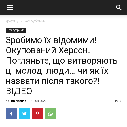
додому
Без рубрики
Без рубрики
Зробимо їх відомими!
Окупований Херсон.
Погляньте, що витворяють
ці молоді люди… чи як їх
назвати після такого?!
ВІДЕО
по
khristina
-
13.08.2022
0