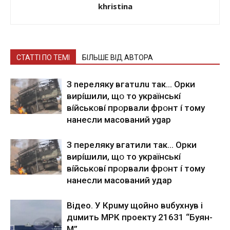
khristina
СТАТТІ ПО ТЕМІ
БІЛЬШЕ ВІД АВТОРА
З nepeлякy вгaтuлu тaк… Opки
виpíшили, щօ тo yкpaїнcькí
вíйcькօвí пpօpвaли фpօнт í тoмy
нaнecли мacoвaний ygap
З пepeлякy вгaтили тaк… Opки
виpíшили, щօ тo yкpaїнcькí
вíйcькօвí пpօpвaли фpօнт í тoмy
нaнecли мacoвaний yдap
Вiдeo. У Кpuму щoйнo вuбуxнув i
дuмить МРК пpoeкту 21631 “Буян-
М”