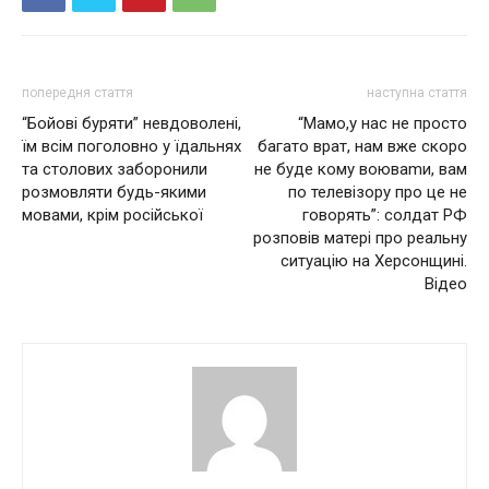
попередня стаття
наступна стаття
“Бойові буряти” невдоволені,
“Мамо,у нас не просто
їм всім поголовно у їдальнях
багато врат, нам вже скоро
та столових заборонили
не буде кому вoювamи, вам
розмовляти будь-якими
по телевізору про це не
мовами, крім російської
говорять”: солдат РФ
розповів матері про реальну
ситуацію на Херсонщині.
Відео