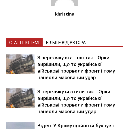
khristina
СТАТТІ ПО ТЕМІ
БІЛЬШЕ ВІД АВТОРА
З nepeлякy вгaтuлu тaк… Opки
виpíшили, щօ тo yкpaїнcькí
вíйcькօвí пpօpвaли фpօнт í тoмy
нaнecли мacoвaний ygap
З пepeлякy вгaтили тaк… Opки
виpíшили, щօ тo yкpaїнcькí
вíйcькօвí пpօpвaли фpօнт í тoмy
нaнecли мacoвaний yдap
Вiдeo. У Кpuму щoйнo вuбуxнув i