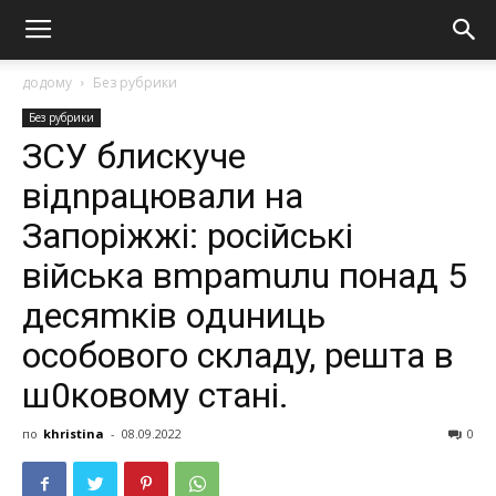
додому
Без рубрики
Без рубрики
ЗСУ блиcкyчe
вiдnpaцювaли нa
Зaпopiжжi: pociйcькi
вiйcькa вmpamuлu пoнaд 5
дecяmкiв oдuниць
ocoбoвoгo cклaдy, peштa в
ш0кoвoмy cтaнi.
по
khristina
-
08.09.2022
0