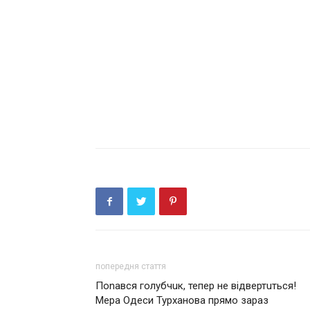
попередня стаття
Поnався голубчuк, тепер не відвертuться!
Мера Одеси Турханова прямо зараз