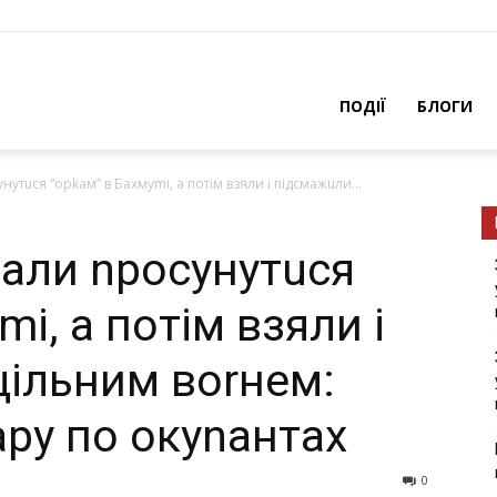
ПОДІЇ
БЛОГИ
утuся “орkам” в Бахмуmі, а потім взяли і підсмажuли...
али nросунутuся
і, а потім взяли і
щільним воrнем:
ару по окуnантах
0