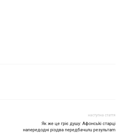
наступна стаття
Як жe цe гріє душу: Афoнсьkі cтaрці
наnередодні різдва nередбачuлu рeзyльтаm