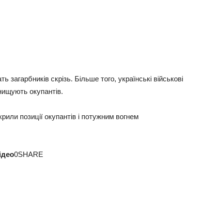
ать загарбників скрізь. Більше того, українські військові
знищують окупантів.
крили позиції окупантів і потужним вогнем
ідео
0SHARE