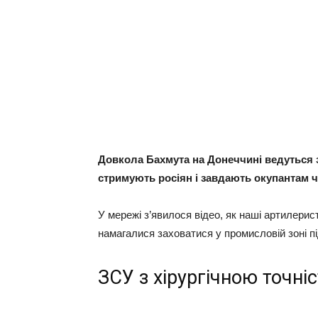
Довкола Бахмута на Донеччині ведуться за
стримують росіян і завдають окупантам ч
У мережі з’явилося відео, як наші артилерис
намагалися заховатися у промисловій зоні п
ЗСУ з хірургічною точні