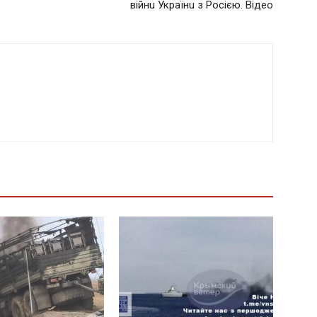
війнu Українu з Рoсiєю. Відео