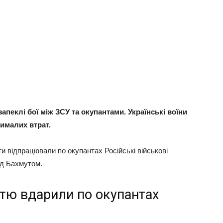
пеклі бої між ЗСУ та окупантами. Українські воїни
ималих втрат.
ти відпрацювали по окупантах Російські військові
ід Бахмутом.
стю вдарили по окупантах