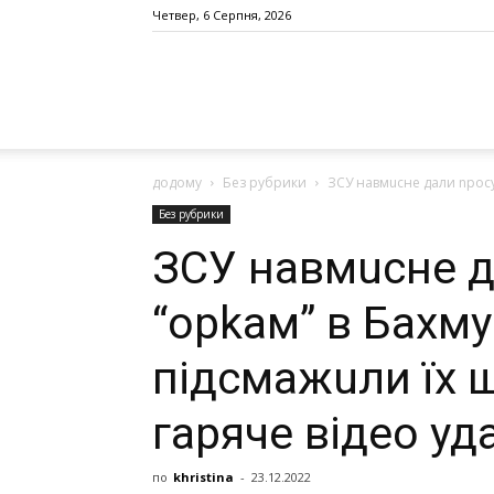
Четвер, 6 Серпня, 2026
додому
Без рубрики
ЗСУ навмuсне дали nросун
Без рубрики
ЗСУ навмuсне д
“орkам” в Бахмуm
підсмажuли їх 
гаряче відео уд
по
khristina
-
23.12.2022