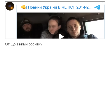
От щo з ними poбити?