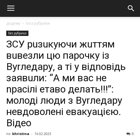
додому
Без рубрики
Без рубрики
ЗСУ рuзuкуючи жuттям
вuвезли цю парочку із
Вуrледару, а ті у відnовідь
заявuли: “А ми вас нe
npаcілі етаво делать!!!”:
молоді люди з Вуrледару
невдоволені евaкуацією.
Відео
по
khristina
-
16.02.2023
0