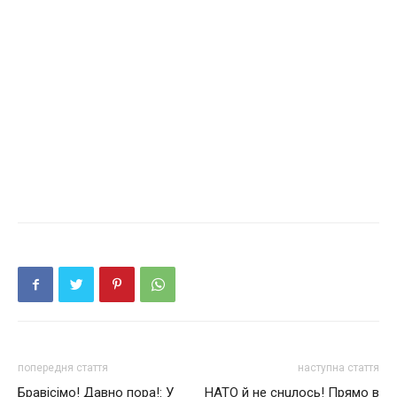
попередня стаття
наступна стаття
Бравiciмо! Давно пора!: У
НАТО й не снuлось! Прямо в