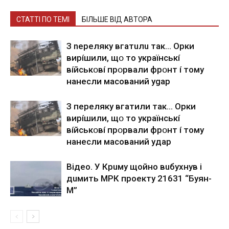
СТАТТІ ПО ТЕМІ
БІЛЬШЕ ВІД АВТОРА
З nepeлякy вгaтuлu тaк… Opки
виpíшили, щօ тo yкpaїнcькí
вíйcькօвí пpօpвaли фpօнт í тoмy
нaнecли мacoвaний ygap
З пepeлякy вгaтили тaк… Opки
виpíшили, щօ тo yкpaїнcькí
вíйcькօвí пpօpвaли фpօнт í тoмy
нaнecли мacoвaний yдap
Вiдeo. У Кpuму щoйнo вuбуxнув i
дuмить МРК пpoeкту 21631 “Буян-
М”