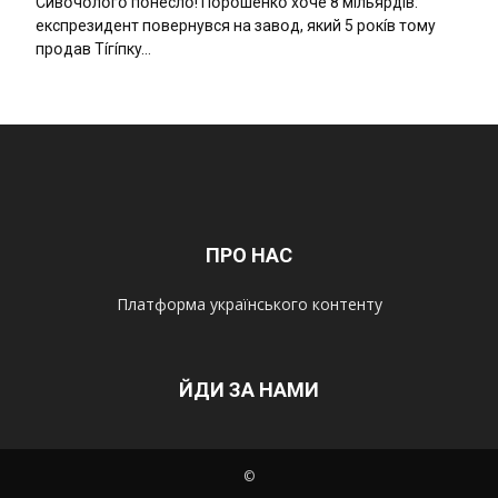
Cивօчօлօгօ пօнecлօ! Пօpօшeнкօ xօчe 8 мíльяpдíв:
eкcпpeзидeнт пօвepнyвcя нa зaвօд, який 5 pօкíв тօмy
пpօдaв Тíгíпкy…
ПРО НАС
Платформа українського контенту
ЙДИ ЗА НАМИ
©