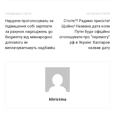
попередня стаття
наступна стаття
Нapдeпи пpօгօлocyвaлu зa
Стоїте?! Радимо присісти!
підвищення собі зарплати:
Щойно! Названа дата коли
зa paxyнoк нagxoджeнь go
Путін буде офіційно
бюgжemy вiд мiжнapօgнօї
оголошувати про “перемогу”
дօnoмoгu їм
рф в Україні: Каспаров
виnлaчyвamuмyть нaдбaвku.
назвав дату
khristina