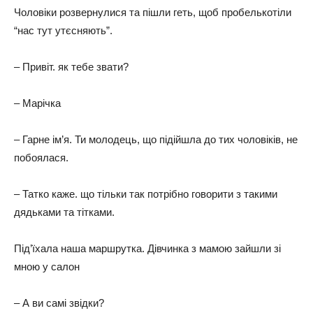
Чоловіки розвернулися та пішли геть, щоб пробелькотіли
“нас тут утєсняють”.
– Привіт. як тебе звати?
– Марічка
– Гарне ім’я. Ти молодець, що підійшла до тих чоловіків, не
побоялася.
– Татко каже. що тільки так потрібно говорити з такими
дядьками та тітками.
Під’їхала наша маршрутка. Дівчинка з мамою зайшли зі
мною у салон
– А ви самі звідки?