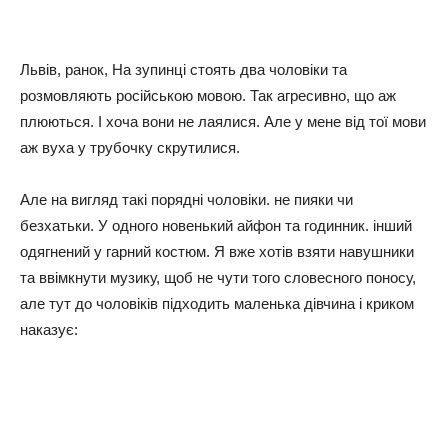
Львів, ранок, На зупинці стоять два чоловіки та
розмовляють російською мовою. Так агресивно, що аж
плюються. І хоча вони не лаялися. Але у мене від тої мови
аж вуха у трубочку скрутилися.
Але на вигляд такі порядні чоловіки. не пияки чи
безхатьки. У одного новенький айфон та годинник. інший
одягнений у гарний костюм. Я вже хотів взяти навушники
та ввімкнути музику, щоб не чути того словесного поносу,
але тут до чоловіків підходить маленька дівчина і криком
наказує: