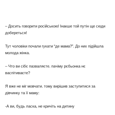
– Досить говорити російською! Інакше той путін ще сюди
добереться!
Тут чоловіки почали гукати “де мама?”. До них підійшла
молода жінка.
– Что ви сібє пазваляєте. пачіму рєбьонка нє
васпітиваєте?
Я вже не міг мовчати. тому вирішив заступитися за
дівчинку та її маму:
-А ви, будь ласка, не кричіть на дитину