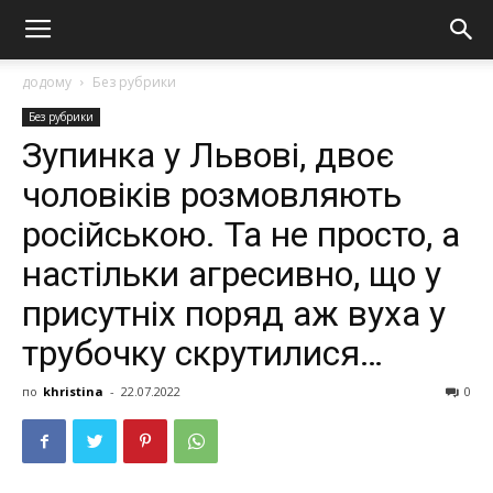
додому
Без рубрики
Без рубрики
Зупинка у Львові, двоє
чоловіків розмовляють
російською. Та не просто, а
настільки агресивно, що у
присутніх поряд аж вуха у
трубочку скрутилися…
по
khristina
-
22.07.2022
0