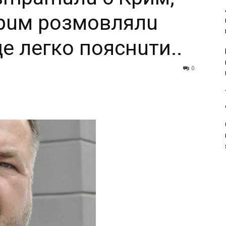
Kpuм poзмoвлялu
e лeгкo пoяcнuти..
0