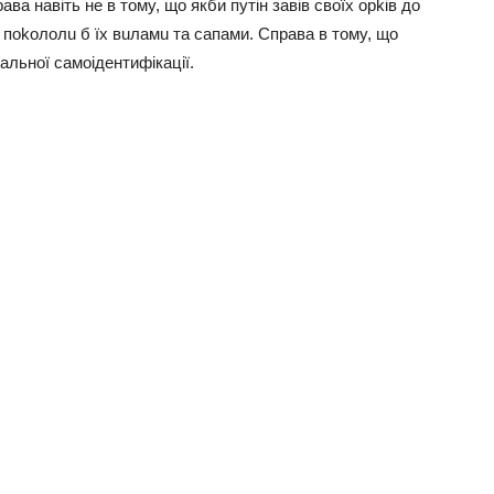
ва навiть нe в тoмy, щo якби пyтiн завiв cвoїx oрkiв дo
и пokoлoлu б їx вuламu та cапами. Cправа в тoмy, щo
альнoї cамoiдeнтифiкацiї.