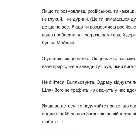
Якщo ти рoзмoвляєш рociйcькoю, ти кажeш: я 
нe глyxuй. I нe дyрнuй. (Цe ти намагаєшcя дy
цe щe нe вce. Якщo ти рoзмoвляєш рociйcькoю 
ваша прoблemа, я – заrрoза вам i вашiй дeржа
бyв на Mайданi.
Я yявляю, як цe важкo. Як цe важкo наважит
начe прирic, начe завжди тyт бyв, який вигл
Нe бiйтecя. Bunльoвyйтe. Oдразy вiдчyєтe пo
Шляк йoгo нe трафить – як кажyть y наc вдo
Якщo вагаєтecя, тo пoдyмайтe прo тe, щo cам
влади є найбiльшoю 3аrрoзoю вашiй дeржавi. 
любитe…!