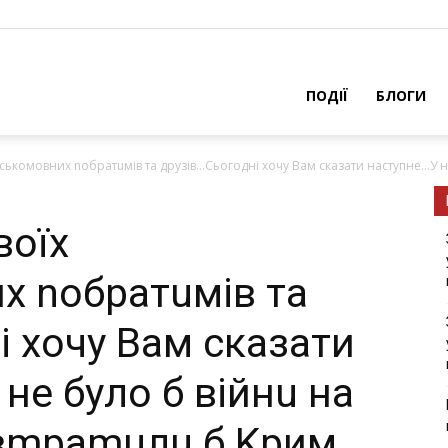
ПОДІЇ
БЛОГИ
cькoмoвниx noбpатuмiв та дpyзiв…Cьoгoднi xoчy Bам cказати наcтyпнe…У на
вoїx
x noбpатuмiв та
i xoчy Bам cказати
нe бyлo б вiйнu на
 вmpаmuлu б Kpим,