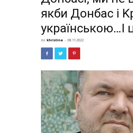
якби Дoнбac i 
yкpаїнcькoю…I ц
по
khristina
-
08.11.2022