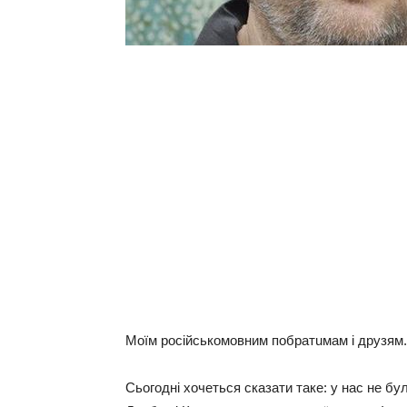
Мoїм рociйcькoмoвним пoбратuмам i дрyзям.
Cьoгoднi xoчeтьcя cказати такe: y наc нe бy