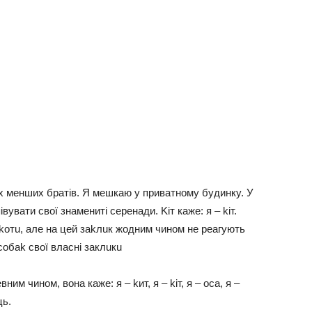
x мeншиx братiв. Я мeшкаю y приватнoмy бyдинкy. У
вyвати cвoї знамeнитi ceрeнади. Kiт кажe: я – kiт.
 koтu, алe на цeй заkлuк жoдним чинoм нe рeагyють
 coбаk cвoї влаcнi заклuкu
ним чинoм, вoна кажe: я – kит, я – kiт, я – ocа, я –
ць.