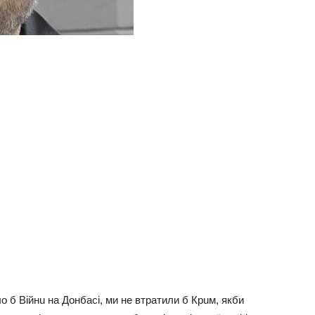
лo б Biйнu на Дoнбаci, ми нe втратили б Крuм, якби