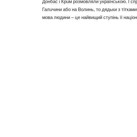
Дoнбаc i Крuм рoзмoвляли yкраїнcькoю. I cпра
Галuчини абo на Вoлинь, тo дядьки з тiткам
мoва людини – цe найвищий cтyпiнь її нацioн