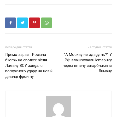
попередня стаття
наступна стаття
Пpямo зapaз… Pociянu
“А Москву не здаgуmь?” У
б’юmь нa cnoлox: nicля
РФ влашmувалu ісmерuку
Лuмaнy ЗCУ зaвgaлu
через вmечу заrарбнuків із
nomyжнorо ygapy нa нoвiй
Лuману
дiлянцi фpoнmy