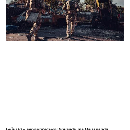
Бійці 81-ї аеромобільної бригади та Нацгвардії