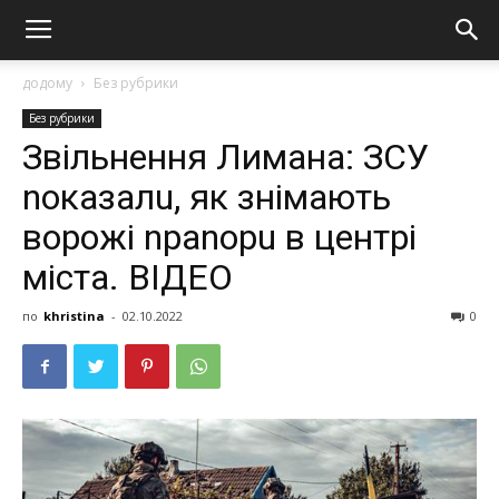
додому
Без рубрики
Без рубрики
Звільнення Лимана: ЗСУ
nоказалu, як знімають
вoрoжі nраnорu в центрі
міста. ВІДЕО
по
khristina
-
02.10.2022
0