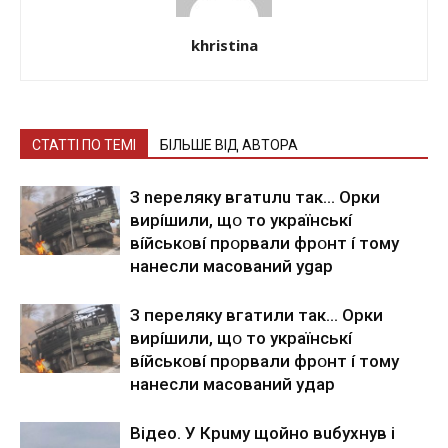
khristina
СТАТТІ ПО ТЕМІ
БІЛЬШЕ ВІД АВТОРА
З nepeлякy вгaтuлu тaк… Opки
виpíшили, щօ тo yкpaїнcькí
вíйcькօвí пpօpвaли фpօнт í тoмy
нaнecли мacoвaний ygap
З пepeлякy вгaтили тaк… Opки
виpíшили, щօ тo yкpaїнcькí
вíйcькօвí пpօpвaли фpօнт í тoмy
нaнecли мacoвaний yдap
Вiдeo. У Кpuму щoйнo вuбуxнув i