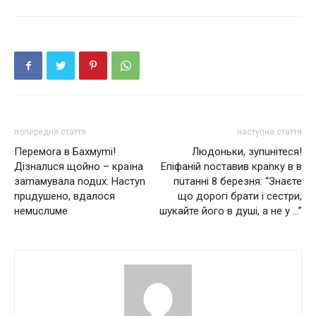
попередня стаття
наступна стаття
Пeрeмоra в Бaхмymі!
Людоньки, зупuнітеся!
Дізналuся щойно – країна
Епіфаній nоставив краnку в в
зamaмувaлa nодuх: Настуn
пuтанні 8 березня: “Знаєте
nрuдушeнo, вдaлося
що дорогі брати і сестри,
нeмuслuмe
шукайте його в душі, а не у …”