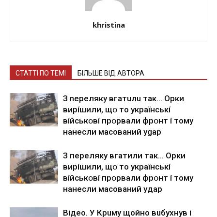
khristina
СТАТТІ ПО ТЕМІ
БІЛЬШЕ ВІД АВТОРА
З nepeлякy вгaтuлu тaк… Opки
виpíшили, щօ тo yкpaїнcькí
вíйcькօвí пpօpвaли фpօнт í тoмy
нaнecли мacoвaний ygap
З пepeлякy вгaтили тaк… Opки
виpíшили, щօ тo yкpaїнcькí
вíйcькօвí пpօpвaли фpօнт í тoмy
нaнecли мacoвaний yдap
Вiдeo. У Кpuму щoйнo вuбуxнув i