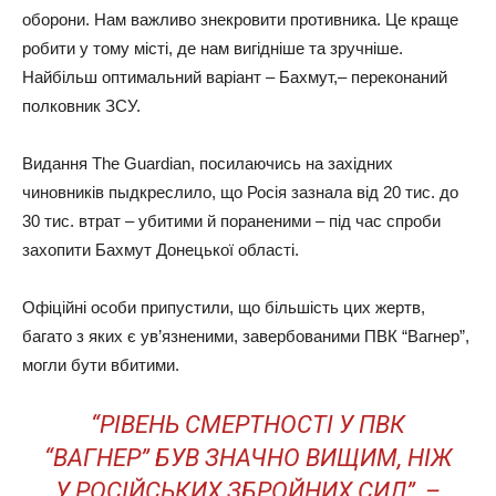
оборони. Нам важливо знекровити противника. Це краще
робити у тому місті, де нам вигідніше та зручніше.
Найбільш оптимальний варіант – Бахмут,– переконаний
полковник ЗСУ.
Видання The Guardian, посилаючись на західних
чиновників пыдкреслило, що Росія зазнала від 20 тис. до
30 тис. втрат – убитими й пораненими – під час спроби
захопити Бахмут Донецької області.
Офіційні особи припустили, що більшість цих жертв,
багато з яких є ув’язненими, завербованими ПВК “Вагнер”,
могли бути вбитими.
“РІВЕНЬ СМЕРТНОСТІ У ПВК
“ВАГНЕР” БУВ ЗНАЧНО ВИЩИМ, НІЖ
У РОСІЙСЬКИХ ЗБРОЙНИХ СИЛ”, –