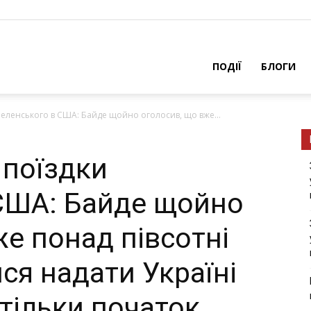
ПОДІЇ
БЛОГИ
 Зеленського в США: Байде щойно оголосив, що вже...
 поїздки
США: Байде щойно
е понад півсотні
ся надати Україні
 тільки початок