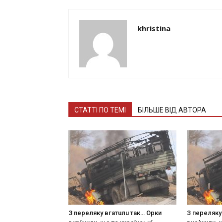
khristina
СТАТТІ ПО ТЕМІ
БІЛЬШЕ ВІД АВТОРА
З nepeлякy вгaтuлu тaк… Opки
З пepeлякy