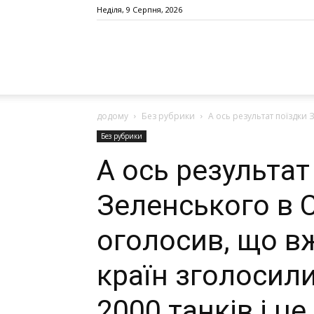
Неділя, 9 Серпня, 2026
додому
Без рубрики
А ось результат поїздки
Без рубрики
А ось результат
Зеленського в 
оголосив, що вж
країн зголосили
2000 танків і це