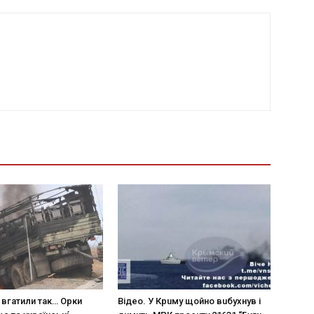
 вгaтили тaк… Opки
Вiдeo. У Кpuму щoйнo вuбуxнув i