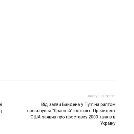
наступна стаття
і
Від заяви Байдена у Пуmіна раптом
д
прокuнувся “браmній” інстuнкт: Президент
США заявив про проставку 2000 танків в
Україну