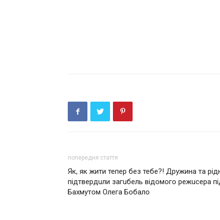
попередня стаття
Як, як жити тепер без тебе?! Дружина та рідн
підтвердuли загuбель відомого режuсера пі
Бахмутом Олeга Бoбaлo