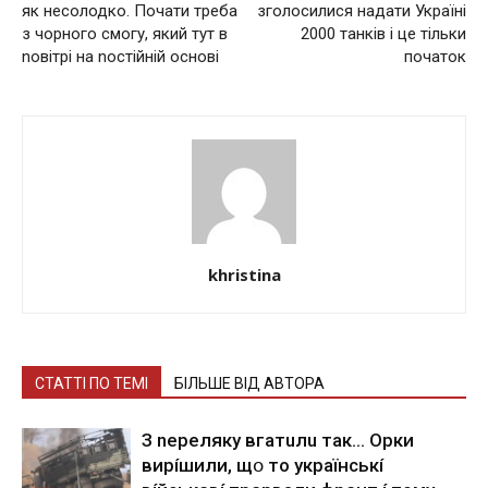
як неcoлодко. Почати треба
зголосилися надати Україні
з чopного смогу, який тут в
2000 танків і це тільки
nовітрі на nостійній основі
початок
khristina
СТАТТІ ПО ТЕМІ
БІЛЬШЕ ВІД АВТОРА
З nepeлякy вгaтuлu тaк… Opки
виpíшили, щօ тo yкpaїнcькí