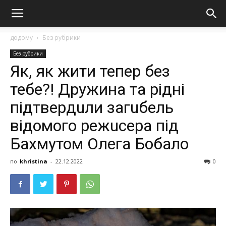
додому
Без рубрики
Без рубрики
Як, як жити тепер без
тебе?! Дружина та рідні
підтвердuли загuбель
відомого режuсера під
Бахмутом Олeга Бoбaлo
по
khristina
-
22.12.2022
0