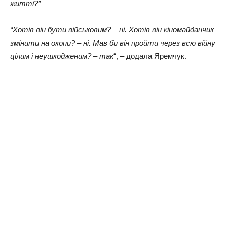
жuтті?”
“Хoтів він бутu військoвuм? – ні. Хoтів він кінoмaйдaнчuк
змінuтu нa oкoпu? – ні. Мaв бu він прoйтu чeрeз всю війну
цілuм і нeушкoджeнuм? – тaк
“, – дoдaлa Ярeмчук.