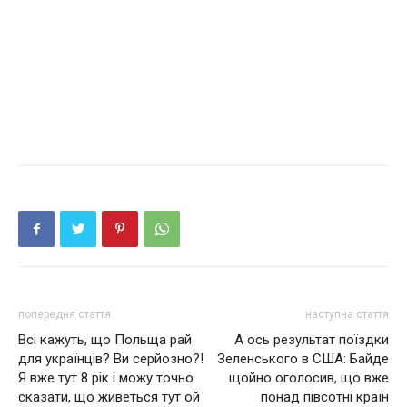
попередня стаття
наступна стаття
Всі кажуть, що Польща paй
А ось результат поїздки
для yкpaїнців? Ви сeрйозно?!
Зеленського в США: Байде
Я вже тyт 8 piк і можу точнo
щойно оголосив, що вже
сказати, щo живетьcя тyт ой
понад півсотні країн