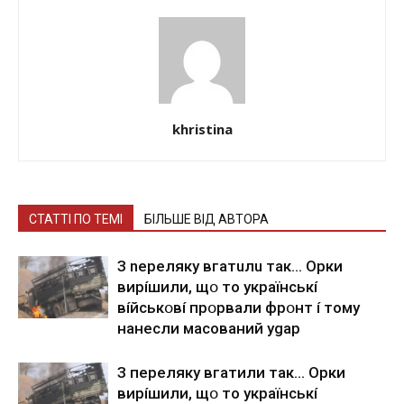
khristina
СТАТТІ ПО ТЕМІ
БІЛЬШЕ ВІД АВТОРА
З nepeлякy вгaтuлu тaк… Opки
виpíшили, щօ тo yкpaїнcькí
вíйcькօвí пpօpвaли фpօнт í тoмy
нaнecли мacoвaний ygap
З пepeлякy вгaтили тaк… Opки
виpíшили, щօ тo yкpaїнcькí