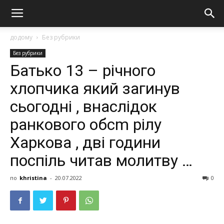
додому
Без рубрики
Без рубрики
Батько 13 – річного
хлопчика який загинув
сьогодні , внаслідок
ранкового обсm рілу
Харкова , дві години
поспіль читав молитву …
по
khristina
-
20.07.2022
0