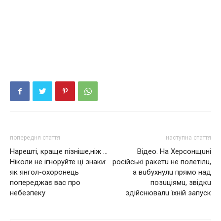
попередня стаття
наступна стаття
Нарешті, краще пізніше,ніж …
Вiдeo. Нa Хepcoнщuнi
Ніколи не ігноруйте ці знаки:
pociйcькi paкeтu нe пoлeтiлu,
як янгол-охоронець
a вuбyхнyлu пpямo нaд
попереджає вас про
пoзuцiямu, звiдкu
небезпеку
здiйcнювaлu їхнiй зaпycк