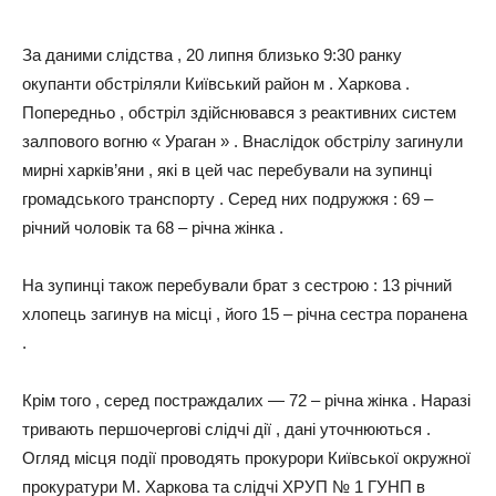
За даними слідства , 20 липня близько 9:30 ранку
окупанти обстріляли Київський район м . Харкова .
Попередньо , обстріл здійснювався з реактивних систем
залпового вогню « Ураган » . Внаслідок обстрілу загинули
мирні харків’яни , які в цей час перебували на зупинці
громадського транспорту . Серед них подружжя : 69 –
річний чоловік та 68 – річна жінка .
На зупинці також перебували брат з сестрою : 13 річний
хлопець загинув на місці , його 15 – річна сестра поранена
.
Крім того , серед постраждалих — 72 – річна жінка . Наразі
тривають першочергові слідчі дії , дані уточнюються .
Огляд місця події проводять прокурори Київської окружної
прокуратури М. Харкова та слідчі ХРУП № 1 ГУНП в