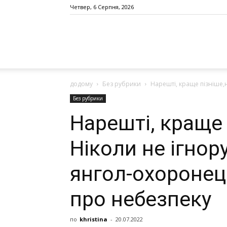
Четвер, 6 Серпня, 2026
додому
Без рубрики
Нарешті, краще пізніше,н
Без рубрики
Нарешті, краще 
Ніколи не ігнору
янгол-охоронец
про небезпеку
по
khristina
-
20.07.2022