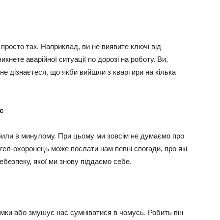
 просто так. Наприклад, ви не виявите ключі від
кнете авaрійної ситуації по дорозі на роботу. Ви,
ь не дізнаєтеся, що якби вийшли з квартири на кілька
с
били в минулому. При цьому ми зовсім не думаємо про
гел-охоронець може послати нам певні спогади, про які
ебезпеку, якої ми знову піддаємо себе.
умки або змушує нас сумніватися в чомусь. Робить він