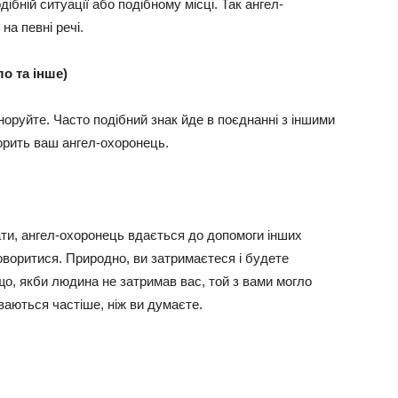
ібній ситуації або подібному місці. Так ангел-
на певні речі.
о та інше)
гноруйте. Часто подібний знак йде в поєднанні з іншими
орить ваш ангел-охоронець.
ати, ангел-охоронець вдається до допомоги інших
говоритися. Природно, ви затримаєтеся і будете
 що, якби людина не затримав вас, той з вами могло
ваються частіше, ніж ви думаєте.