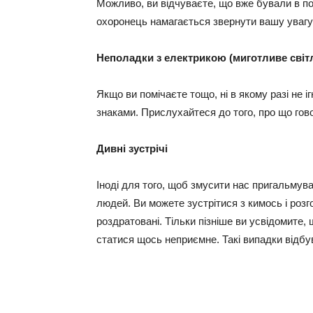
Можливо, ви відчуваєте, що вже бували в под
охоронець намагається звернути вашу увагу 
Неполадки з електрикою (миготливе світл
Якщо ви помічаєте тощо, ні в якому разі не і
знаками. Прислухайтеся до того, про що гов
Дивні зустрічі
Іноді для того, щоб змусити нас пригальмув
людей. Ви можете зустрітися з кимось і роз
роздратовані. Тільки пізніше ви усвідомите,
статися щось неприємне. Такі випадки відбу