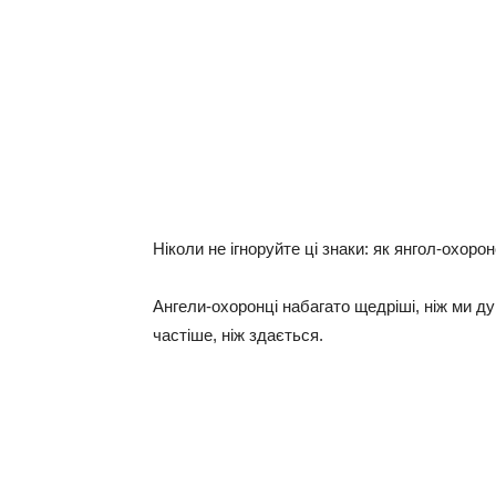
Ніколи не ігноруйте ці знаки: як янгол-охор
Ангели-охоронці набагато щедріші, ніж ми 
частіше, ніж здається.