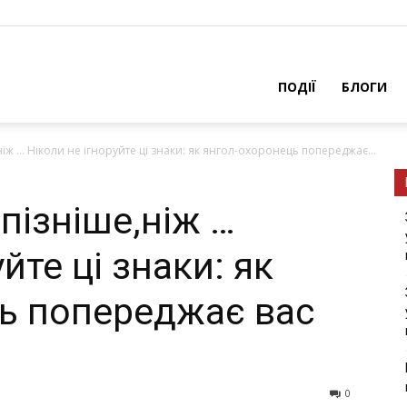
ПОДІЇ
БЛОГИ
іж … Ніколи не ігноруйте ці знаки: як янгол-охоронець попереджає...
пізніше,ніж …
йте ці знаки: як
ь попереджає вас
0