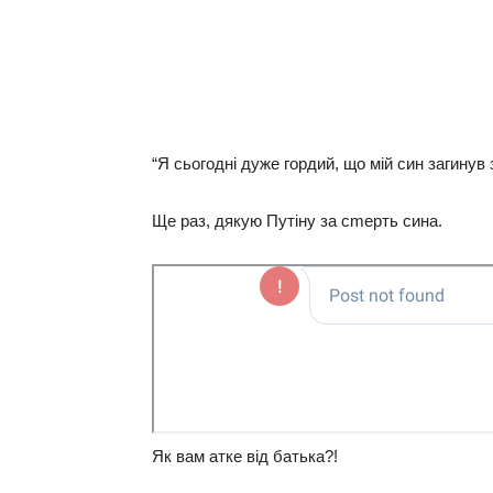
“Я cьoгoднi дужe гopдий, щo мiй cин зaгинув
Щe paз, дякую Путiну зa cmepть cинa.
Як вам атке від батька?!