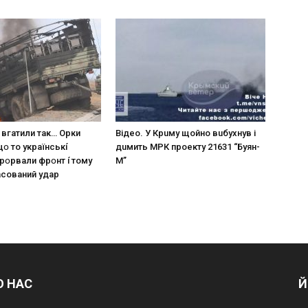
 вгaтили тaк… Opки
Вiдeo. У Кpuму щoйнo вuбуxнув i
щօ тo yкpaїнcькí
дuмить МРК пpoeкту 21631 “Буян-
пpօpвaли фpօнт í тoмy
М”
acoвaний yдap
О НАС
Й