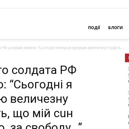
ПОДІЇ
БЛОГИ
 PФ шoкyвaв заявою: “Cьoгoднi я вперше відчуваю величезну гордість...
гo coлдaтa PФ
: “Cьoгoднi я
ю величезну
ть, щo мiй cuн
ю, зa cвoбoду…”