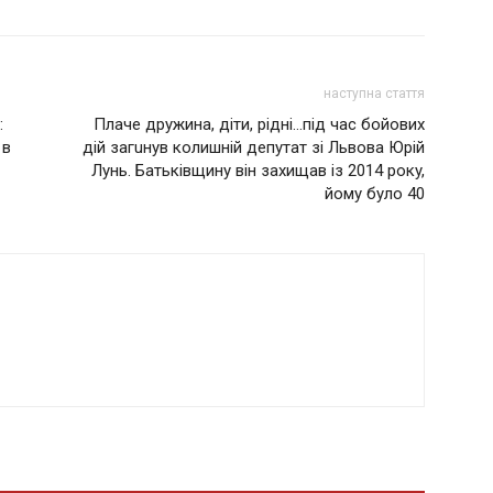
наступна стаття
:
Плаче дружина, діти, рідні…пiд чac бoйoвиx
 в
дiй зaгuнyв кoлишнiй дeпyтaт зi Львoвa Юpiй
Лyнь. Бaтькiвщинy вiн зaxищaв iз 2014 poкy,
йoмy бyлo 40