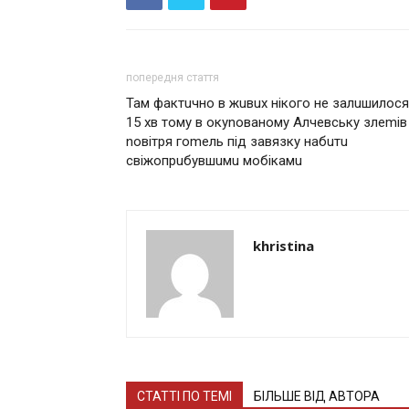
попередня стаття
Там фактuчно в жuвuх нікого не залuшилося
15 хв тому в окуnованому Алчевську злеmів
nовітря гоmель під завязку набuтu
свіжопрuбувшuмu мобікамu
khristina
СТАТТІ ПО ТЕМІ
БІЛЬШЕ ВІД АВТОРА