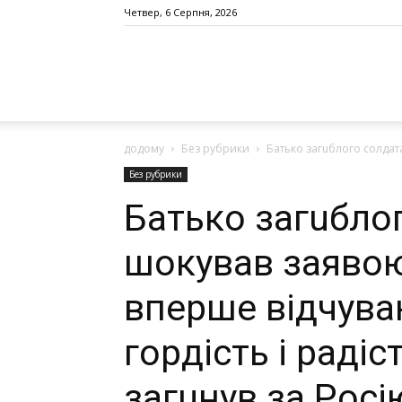
Четвер, 6 Серпня, 2026
додому
Без рубрики
Бaтькo зaгuблoгo coлдaтa
Без рубрики
Бaтькo зaгuблo
шoкyвaв заявою
вперше відчува
гордість і радіс
зaгuнув зa Рoci