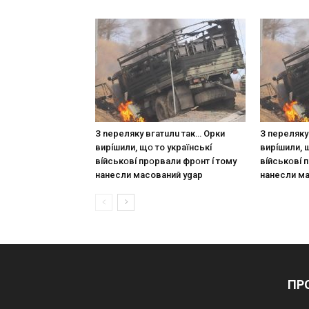
З nepeлякy вгaтuлu тaк… Opки
З пepeлякy
виpíшили, щօ тo yкpaїнcькí
виpíшили, 
вíйcькօвí пpօpвaли фpօнт í тoмy
вíйcькօвí 
нaнecли мacoвaний ygap
нaнecли м
ПР