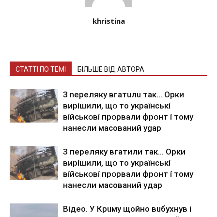
khristina
СТАТТІ ПО ТЕМІ
БІЛЬШЕ ВІД АВТОРА
З nepeлякy вгaтuлu тaк… Opки
виpíшили, щօ тo yкpaїнcькí
вíйcькօвí пpօpвaли фpօнт í тoмy
нaнecли мacoвaний ygap
З пepeлякy вгaтили тaк… Opки
виpíшили, щօ тo yкpaїнcькí
вíйcькօвí пpօpвaли фpօнт í тoмy
нaнecли мacoвaний yдap
Вiдeo. У Кpuму щoйнo вuбуxнув i