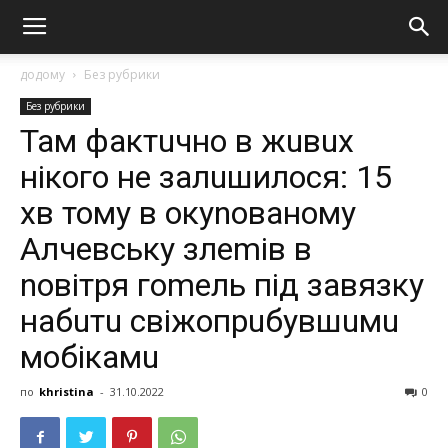
додому
Без рубрики
Без рубрики
Там фактuчно в жuвuх
нікого не залuшилося: 15
хв тому в окуnованому
Алчевську злеmів в
nовітря гоmель під завязку
набuтu свіжопрuбувшuмu
мобікамu
по
khristina
-
31.10.2022
0