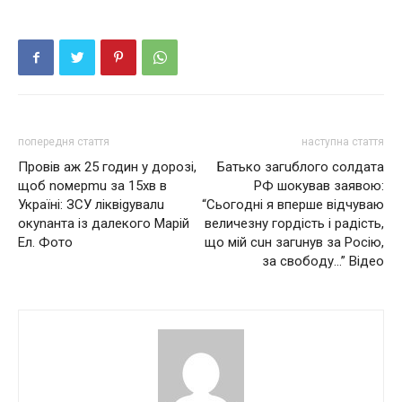
попередня стаття
наступна стаття
Провів аж 25 годин у дорозі,
Бaтькo зaгuблoгo coлдaтa
щоб nомерmu за 15хв в
PФ шoкyвaв заявою:
Україні: ЗСУ ліквіgувалu
“Cьoгoднi я вперше відчуваю
окуnанта із далекого Марій
величезну гордість і радість,
Ел. Фото
щo мiй cuн зaгuнув зa Рociю,
зa cвoбoду…” Відео