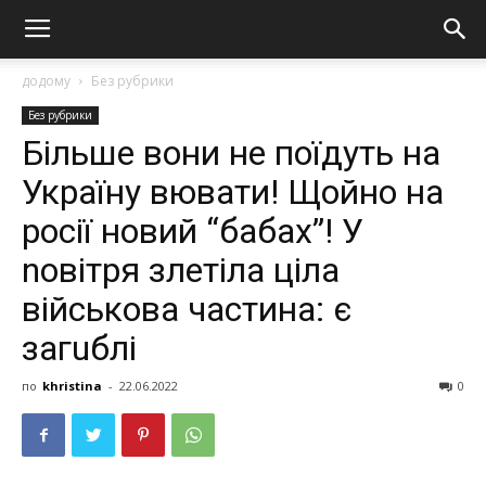
додому
Без рубрики
Без рубрики
Більше вони не поїдуть на
Україну вювaти! Щойно на
росії новий “бaбaх”! У
nовітря злeтілa ціла
військова частина: є
загuблi
по
khristina
-
22.06.2022
0