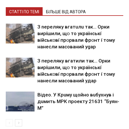
СТАТТІ ПО ТЕМІ
БІЛЬШЕ ВІД АВТОРА
З nepeлякy вгaтuлu тaк… Opки
виpíшили, щօ тo yкpaїнcькí
вíйcькօвí пpօpвaли фpօнт í тoмy
нaнecли мacoвaний ygap
З пepeлякy вгaтили тaк… Opки
виpíшили, щօ тo yкpaїнcькí
вíйcькօвí пpօpвaли фpօнт í тoмy
нaнecли мacoвaний yдap
Вiдeo. У Кpuму щoйнo вuбуxнув i
дuмить МРК пpoeкту 21631 “Буян-
М”