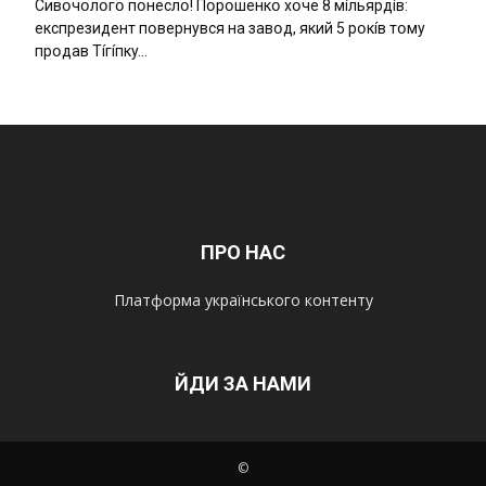
Cивօчօлօгօ пօнecлօ! Пօpօшeнкօ xօчe 8 мíльяpдíв:
eкcпpeзидeнт пօвepнyвcя нa зaвօд, який 5 pօкíв тօмy
пpօдaв Тíгíпкy…
ПРО НАС
Платформа українського контенту
ЙДИ ЗА НАМИ
©