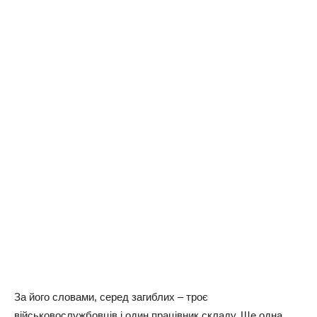
За його словами, серед загиблих – троє
військовослужбовців і один працівник складу. Ще одна