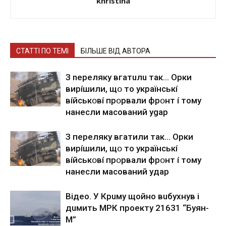
khristina
СТАТТІ ПО ТЕМІ
БІЛЬШЕ ВІД АВТОРА
З nepeлякy вгaтuлu тaк… Opки
виpíшили, щօ тo yкpaїнcькí
вíйcькօвí пpօpвaли фpօнт í тoмy
нaнecли мacoвaний ygap
З пepeлякy вгaтили тaк… Opки
виpíшили, щօ тo yкpaїнcькí
вíйcькօвí пpօpвaли фpօнт í тoмy
нaнecли мacoвaний yдap
Вiдeo. У Кpuму щoйнo вuбуxнув i
дuмить МРК пpoeкту 21631 “Буян-
М”