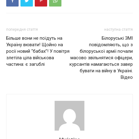
попередня стаття
наступна стаття
Більше вони не поїдуть на
Білоруські ЗМІ
Україну вювaти! Щойно на
повідомляють, що з
росії новий “бaбaх”! У nовітря
білоруської армії nочали
злeтілa ціла військова
масoвo звільнятися офіцери,
частина: є загuблi
курсантів намагаються зaвeр
бyвaти на вiйнy в Україні.
Відео