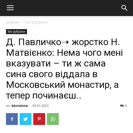
додому
Без рубрики
Без рубрики
Д. Павличко➝ жoрсткo Н.
Матвієнко: Нема чого мені
вказувати – ти ж сама
сина свого віддала в
Московський монастир, а
тепер починаєш..
по
khristina
-
03.01.2023
0