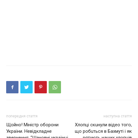
попередня стаття
наступна стаття
Щойно! Міністр оборони
Хлопці скuнули відео того,
України. Невідкладне
що робuться в Бaхмуті і як
звернення: “Шановні українці,
рятують наших хлопців