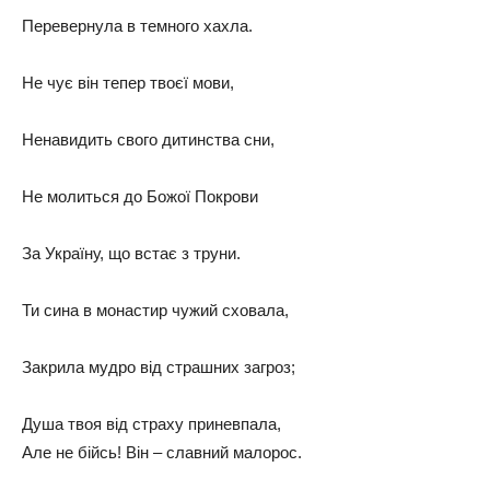
Перевернула в темного хахла.
Не чує він тепер твоєї мови,
Ненавидить свого дитинства сни,
Не молиться до Божої Покрови
За Україну, що встає з труни.
Ти сина в монастир чужий сховала,
Закрила мудро від страшних загроз;
Душа твоя від страху приневпала,
Але не бійсь! Він – славний малорос.