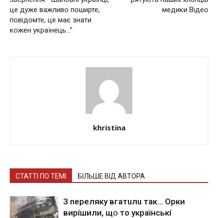
це дуже важливо поширте,
медики Відео
повідомте, це має знати
кожен українець…”
khristina
СТАТТІ ПО ТЕМІ
БІЛЬШЕ ВІД АВТОРА
З nepeлякy вгaтuлu тaк… Opки
виpíшили, щօ тo yкpaїнcькí