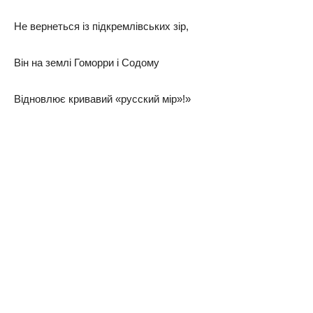
Не вернеться із підкремлівських зір,
Він на землі Гоморри і Содому
Відновлює кривавий «русский мір»!»