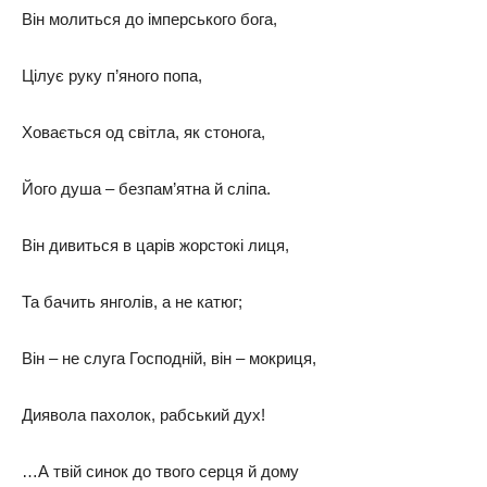
Він молиться до імперського бога,
Цілує руку п’яного попа,
Ховається од світла, як стонога,
Його душа – безпам’ятна й сліпа.
Він дивиться в царів жорстокі лиця,
Та бачить янголів, а не катюг;
Він – не слуга Господній, він – мокриця,
Диявола пахолок, рабський дух!
…А твій синок до твого серця й дому