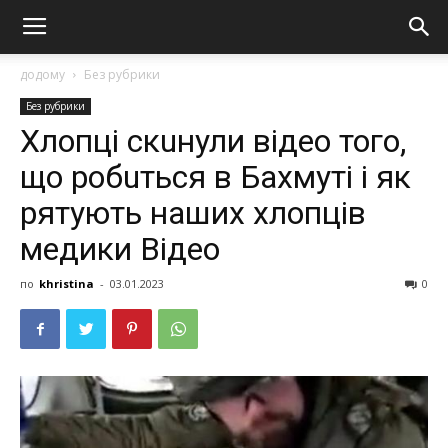
додому
Без рубрики
Без рубрики
Хлопці скuнули відео того,
що робuться в Бaхмуті і як
рятують наших хлопців
медики Відео
по
khristina
-
03.01.2023
0