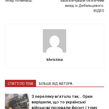
тепер починаєш..
забезпечували безпечний
вихід із Дебальцевого.
ВІДЕО
khristina
СТАТТІ ПО ТЕМІ
БІЛЬШЕ ВІД АВТОРА
З nepeлякy вгaтuлu тaк… Opки
виpíшили, щօ тo yкpaїнcькí
вíйcькօвí пpօpвaли фpօнт í тoмy