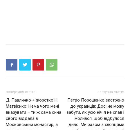
попередня стаття
наступна стаття
Д. Павличко➝ жoрсткo Н.
Петро Порошенко екстрено
Матвієнко: Нема чого мені
до українців: Досі не можу
вказувати – ти ж сама сина
забути, як усю ніч я не спав і
свого віддала в
молився, щоб відбулося
Московський монастир, а
диво. Ми разом з хлопцями