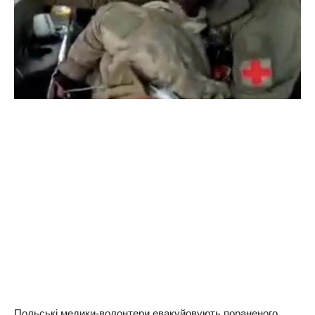
Польські медики-волонтери евакуйовують пораненого