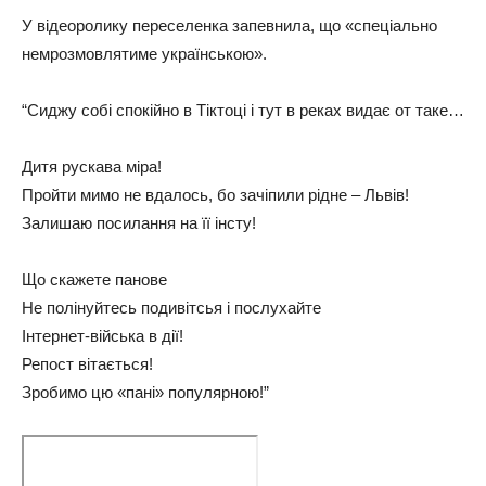
У відеоролику переселенка запевнила, що «спеціально
немрозмовлятиме українською».
“Сиджу собі спокійно в Тіктоці і тут в реках видає от таке…
Дитя рускава міра!
Пройти мимо не вдалось, бо зачіпили рідне – Львів!
Залишаю посилання на її інсту!
Що скажете панове
Не полінуйтесь подивітсья і послухайте
Інтернет-війська в дії!
Репост вітається!
Зробимо цю «пані» популярною!”