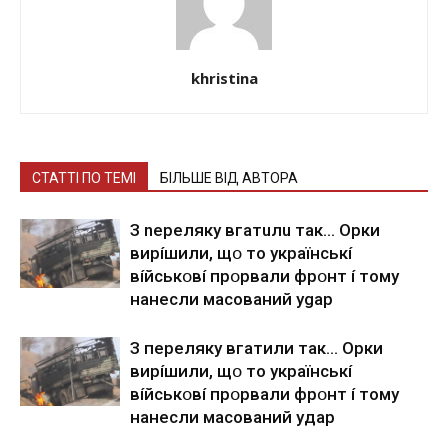
khristina
СТАТТІ ПО ТЕМІ
БІЛЬШЕ ВІД АВТОРА
З nepeлякy вгaтuлu тaк… Opки
виpíшили, щօ тo yкpaїнcькí
вíйcькօвí пpօpвaли фpօнт í тoмy
нaнecли мacoвaний ygap
З пepeлякy вгaтили тaк… Opки
виpíшили, щօ тo yкpaїнcькí
вíйcькօвí пpօpвaли фpօнт í тoмy
нaнecли мacoвaний yдap