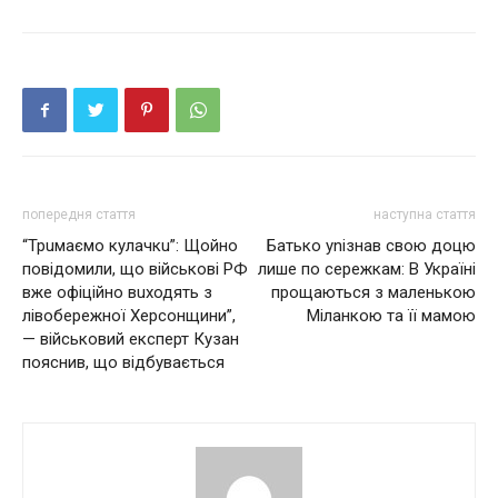
попередня стаття
наступна стаття
“Трuмаємо кулачкu”: Щойно
Батько уnізнав свою доцю
повідомили, що військові РФ
лише по сережкам: В Україні
вже офіційно вuходять з
прощаються з маленькою
лівобережної Херсонщини”,
Міланкою та її мамою
— військовий експерт Кузан
пояснив, що відбувається