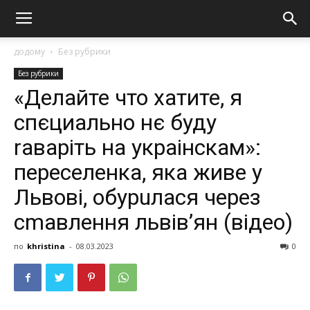
додому
Без рубрики
Без рубрики
«Делайте что хатите, я
спєциально нє буду
rаваріть на украінскaм»:
переселенка, яка живе у
Львові, обурuлася через
сmавлення львів’ян (відео)
по
khristina
-
08.03.2023
0