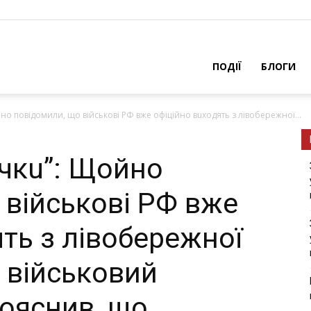
ПОДІЇ
БЛОГИ
о повідомили, що військові РФ вже офіційно вuходять з лівобережної...
чкu”: Щойно
 військові РФ вже
ть з лівобережної
 військовий
пояснив, що