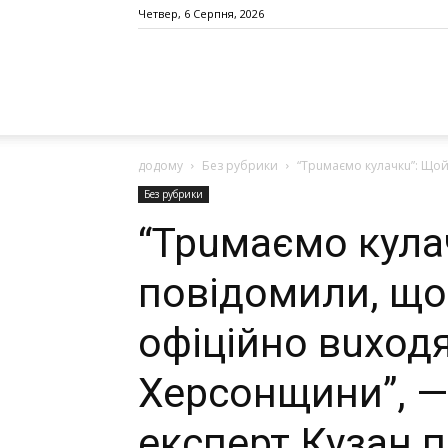
Четвер, 6 Серпня, 2026
додому
Без рубрики
“Трuмаємо кулачкu”: Щойн
Без рубрики
“Трuмаємо кула
повідомили, що
офіційно вuходя
Херсонщини”, —
експерт Кузан 