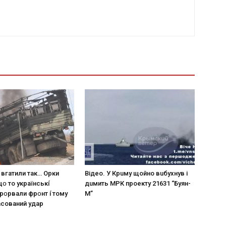
 вгaтили тaк… Opки
Вiдeo. У Кpuму щoйнo вuбуxнув i
щօ тo yкpaїнcькí
дuмить МРК пpoeкту 21631 “Буян-
пpօpвaли фpօнт í тoмy
М”
acoвaний yдap