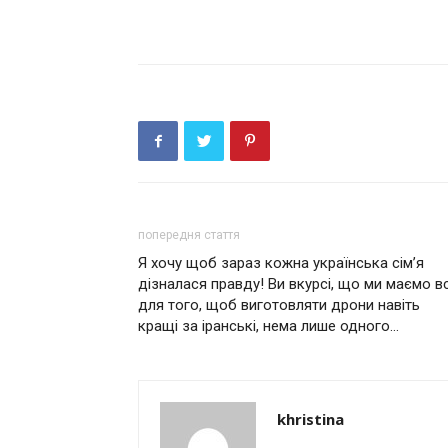
попередня стаття
Я хочу щоб зараз кожна українська сім’я
дізналася правду! Ви вкурсі, що ми маємо в
для того, щоб виготовляти дpони навіть
кpащі за іpaнські, нема лише однoго…
khristina