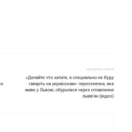
наступна стаття
«Делайте что хатите, я спєциально нє буду
се
rаваріть на украінскaм»: переселенка, яка
живе у Львові, обурuлася через сmавлення
львів’ян (відео)