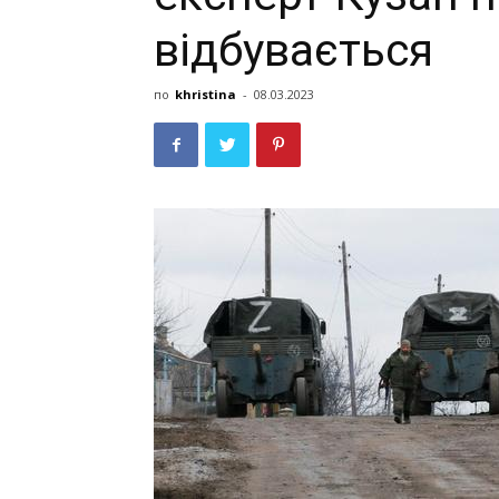
відбувається
по
khristina
-
08.03.2023