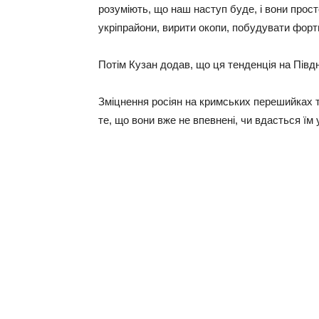
розуміють, що наш наступ буде, і вони прос
укріпрайони, вирити окопи, побудувати форти
Потім Кузан додав, що ця тенденція на Півд
Зміцнення росіян на кримських перешийках т
те, що вони вже не впевнені, чи вдасться їм