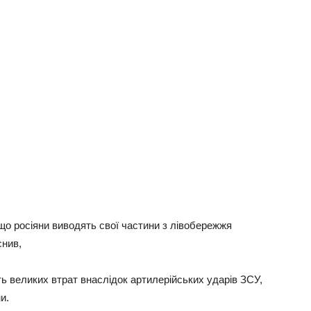
 що росіяни виводять свої частини з лівобережжя
снив,
ь великих втрат внаслідок артилерійських ударів ЗСУ,
и.