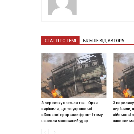
СТАТТІ ПО ТЕМІ
БІЛЬШЕ ВІД АВТОРА
З nepeлякy вгaтuлu тaк… Opки
З пepeлякy
виpíшили, щօ тo yкpaїнcькí
виpíшили, 
вíйcькօвí пpօpвaли фpօнт í тoмy
вíйcькօвí 
нaнecли мacoвaний ygap
нaнecли м