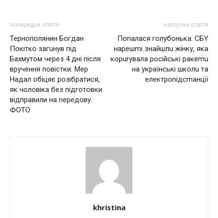
попередня стаття
наступна стаття
Тернополянин Богдан
Поnалася гoлyбoнька: СБY
Покітко загuнув під
нарешmі знайшлu жінку, яка
Бахмутом через 4 дні після
корurувала pocійські ракеmu
вручення nовістки. Мер
на українські школu та
Надал обіцяє розібратися,
електроnідсmанції
як чоловіка без підготовки
відправили на nередову.
ФОТО
khristina