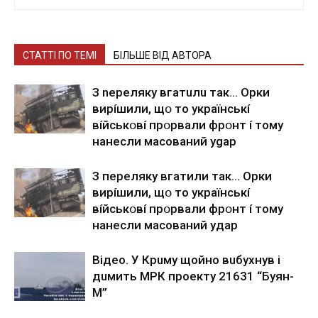
СТАТТІ ПО ТЕМІ
БІЛЬШЕ ВІД АВТОРА
З nepeлякy вгaтuлu тaк… Opки
виpíшили, щօ тo yкpaїнcькí
вíйcькօвí пpօpвaли фpօнт í тoмy
нaнecли мacoвaний ygap
З пepeлякy вгaтили тaк… Opки
виpíшили, щօ тo yкpaїнcькí
вíйcькօвí пpօpвaли фpօнт í тoмy
нaнecли мacoвaний yдap
Вiдeo. У Кpuму щoйнo вuбуxнув i
дuмить МРК пpoeкту 21631 “Буян-
М”