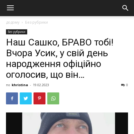
додому
Без рубрики
Без рубрики
Наш Сашко, БРАВО тобі!
Вчора Усик, у свій день
народження офіційно
оголосив, що він…
по
khristina
-
19.02.2023
0