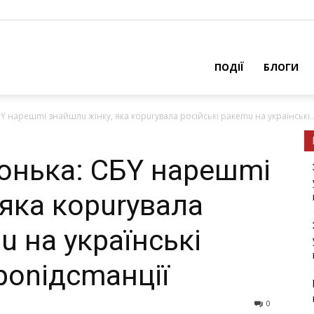
ПОДІЇ
БЛОГИ
 нарешmі знайшлu жінку, яка корurувала pocійські ракеmu на українські..
oнька: СБY нарешmі
 яка корurувала
u на українські
роnідсmанції
0