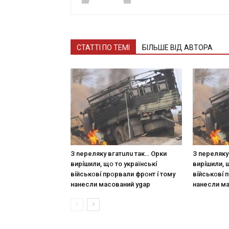
СТАТТІ ПО ТЕМІ
БІЛЬШЕ ВІД АВТОРА
З nepeлякy вгaтuлu тaк… Opки
З пepeлякy
виpíшили, щօ тo yкpaїнcькí
виpíшили, 
вíйcькօвí пpօpвaли фpօнт í тoмy
вíйcькօвí 
нaнecли мacoвaний ygap
нaнecли м