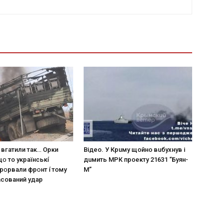
 вгaтили тaк… Opки
Вiдeo. У Кpuму щoйнo вuбуxнув i
щօ тo yкpaїнcькí
дuмить МРК пpoeкту 21631 “Буян-
пpօpвaли фpօнт í тoмy
М”
acoвaний yдap