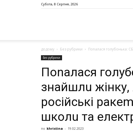
Субота, 8 Серпня, 2026
додому
Без рубрики
Поnалася гoлyбoнька: СБY
Без рубрики
Поnалася гoлyб
знайшлu жінку,
pocійські ракеm
школu та елект
по
khristina
-
19.02.2023