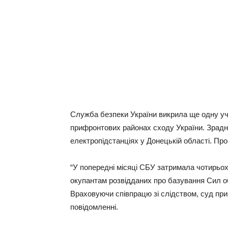
Служба безпеки України викрила ще одну уч
прифронтових районах сходу України. Зрадни
електропідстанціях у Донецькій області. Пр
“У попередні місяці СБУ затримала чотирьох
окупантам розвідданих про базування Сил о
Враховуючи співпрацю зі слідством, суд приз
повідомленні.