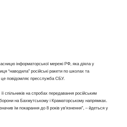
асницю інформаторської мережі РФ, яка діяла у
ця “наводила” російські ракети по школах та
о це повідомляє пресслужба СБУ.
 її спільників на спробах передавання російським
борони на Бахмутському і Краматорському напрямках.
начив їм покарання до 8 років ув’язнення”, – йдеться у