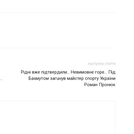
наступна стаття
Рідні вже підтвердили… Невимовне горе… Під
…
Бахмутом загuнув майстер спорту України
Роман Пронюк