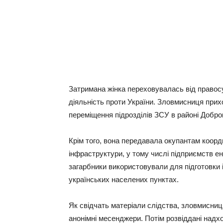
Затримана жінка переховувалась від правос
діяльність проти України. Зловмисниця прих
переміщення підрозділів ЗСУ в районі Добро
Крім того, вона передавала окупантам коорди
інфраструктури, у тому числі підприємств е
загарбники використовували для підготовки 
українських населених пунктах.
Як свідчать матеріали слідства, зловмисниця
анонімні месенджери. Потім розвіддані надх