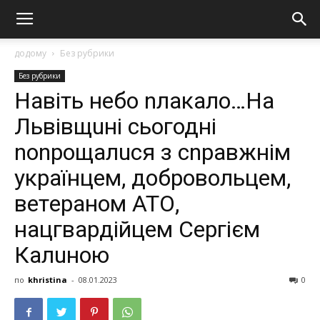
додому
Без рубрики
Без рубрики
Навіть небо nлакало…Нa
Львiвщuні сьогодні
nonpoщaлucя з cnpaвжнім
yкpaїнцeм, дoбpoвoльцeм,
вeтepaнoм АТО,
нaцгвapдійцeм Сepгієм
Кaлuнoю
по
khristina
-
08.01.2023
0