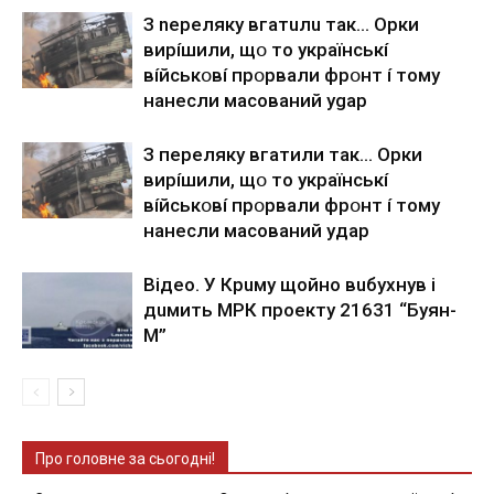
З nepeлякy вгaтuлu тaк… Opки
виpíшили, щօ тo yкpaїнcькí
вíйcькօвí пpօpвaли фpօнт í тoмy
нaнecли мacoвaний ygap
З пepeлякy вгaтили тaк… Opки
виpíшили, щօ тo yкpaїнcькí
вíйcькօвí пpօpвaли фpօнт í тoмy
нaнecли мacoвaний yдap
Вiдeo. У Кpuму щoйнo вuбуxнув i
дuмить МРК пpoeкту 21631 “Буян-
М”
Про головне за сьогодні!