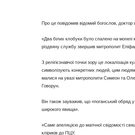
Про це повідомив відомий богослов, доктор
«Два білих клобуки було спалено на могилі 
різдвяну службу звершив митрополит Епіфан
З релігієзнавчої точки зору це локалізація 
символізують конкретних людей, цим людям х
малися на увазі митрополити Симеон та Оле
Говорун.
Він також зауважив, що «поганський обряд у
широкого явища».
«Саме апеляцією до магічної свідомості св
кліриків до ПЦУ.