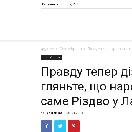
П’ятниця, 7 Серпня, 2026
додому
Без рубрики
Правду тепер дізнаються 
Без рубрики
Правду тепер ді
гляньте, що на
саме Різдво у Ла
по
khristina
-
08.01.2023