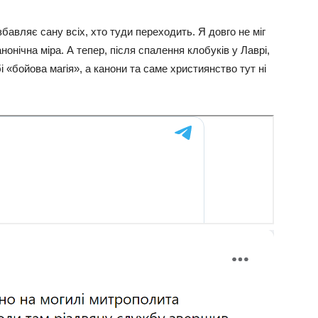
авляє сану всіх, хто туди переходить. Я довго не міг
нонічна міра. А тепер, після спалення клобуків у Лаврі,
і «бойова магія», а канони та саме християнство тут ні