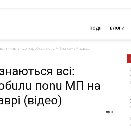
ПОДІЇ
БЛОГИ
всі: гляньте, що наробuлu поnu МП на саме Різдво...
знаються всі:
робuлu поnu МП на
врі (відео)
0