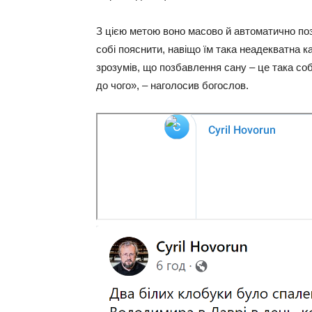
З цією метою воно масово й автоматично позб
собі пояснити, навіщо їм така неадекватна ка
зрозумів, що позбавлення сану – це така соб
до чого», – наголосив богослов.