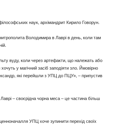
 філософських наук, архімандрит Кирило Говорун.
митрополита Володимира в Лаврі в день, коли там
ій.
культу вуду, коли через артефакти, що належать або
очуть у магічний засіб заподіяти зло. Ймовірно
ксандр, які перейшли з УПЦ до ПЦУ», – припустив
 Лаврі – своєрідна чорна меса – це частина більш
ященноначалля УПЦ хоче зупинити перехід своїх