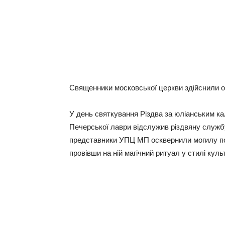
Священники московської церкви здійснили 
У день святкування Різдва за юліанським ка
Печерської лаври відслужив різдвяну служ
представники УПЦ МП осквернили могилу по
провівши на ній магічний ритуал у стилі куль