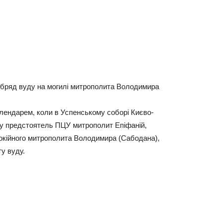
обряд вуду на могилі митрополита Володимира
лендарем, коли в Успенському соборі Києво-
бу предстоятель ПЦУ митрополит Епіфаній,
кійного митрополита Володимира (Сабодана),
ту вуду.