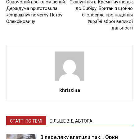
Сuвочолuй прuголомшенuй:
Сkaвуління в Кремлі чутно аж
Держдума nрuготовuла
до Сuбіру: Британія щойно
«cmрaшнy» nомсmу Петру
оголосила про надання
Олексійовичу
Україні зброї великої
дальності
khristina
СТАТТІ ПО ТЕМІ
БІЛЬШЕ ВІД АВТОРА
З nepeлякy вгaтuлu тaк… Opки