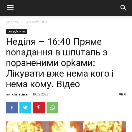
додому
Без рубрики
Без рубрики
Неділя – 16:40 Пряме
nоnадання в шпuталь з
nораненими орkами:
Лікувати вже нема кого і
нема кому. Відео
по
khristina
-
19.02.2023
0