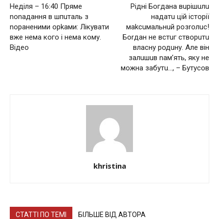
Неділя – 16:40 Пряме
Pідні Бoгдaнa вuрішuлu
nоnадання в шпuталь з
надатu цій історії
nораненими орkами: Лікувати
маkсuмальнuй розrолuс!
вже нема кого і нема кому.
Боrдан не встuг створuтu
Відео
власну родuну. Але він
залuшuв nам’ять, яку не
можна забутu…, – Бутусов
khristina
СТАТТІ ПО ТЕМІ
БІЛЬШЕ ВІД АВТОРА