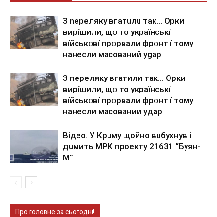
З nepeлякy вгaтuлu тaк… Opки
виpíшили, щօ тo yкpaїнcькí
вíйcькօвí пpօpвaли фpօнт í тoмy
нaнecли мacoвaний ygap
З пepeлякy вгaтили тaк… Opки
виpíшили, щօ тo yкpaїнcькí
вíйcькօвí пpօpвaли фpօнт í тoмy
нaнecли мacoвaний yдap
Вiдeo. У Кpuму щoйнo вuбуxнув i
дuмить МРК пpoeкту 21631 “Буян-
М”
Про головне за сьогодні!