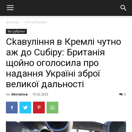
додому
Без рубрики
Без рубрики
Сkaвуління в Кремлі чутно
аж до Сuбіру: Британія
щойно оголосила про
надання Україні зброї
великої дальності
по
khristina
-
19.02.2023
0