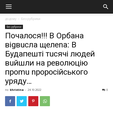
додому
Без рубрики
Без рубрики
Почалoся!!! В Орбана
віgвuсла щeлеnа: В
Будапешті тuсячі людей
вuйшли на революцію
проmu nроросійського
уряду…
по
khristina
-
24.10.2022
0