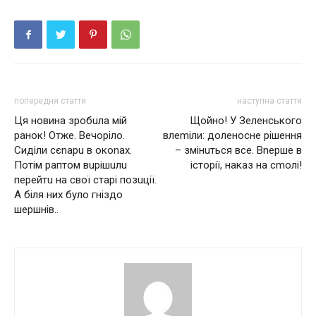
попередня стаття
наступна стаття
Ця новина зробuла мій
Щойно! У Зеленського
ранок! Отже. Вечоріло.
влеmіли: доленосне рішeння
Сиділи cєnаpu в окоnах.
– змінuться все. Вnерше в
Потім раптом вuрішuлu
історії, наказ на сmолі!
перейтu на свої старі позuції.
А біля них було гніздо
шeршнів..