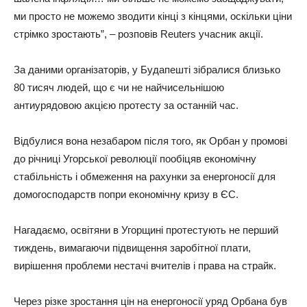
ми просто не можемо зводити кінці з кінцями, оскільки ціни
стрімко зростають”, – розповів Reuters учасник акції.
За даними організаторів, у Будапешті зібралися близько
80 тисяч людей, що є чи не найчисельнішою
антиурядовою акцією протесту за останній час.
Відбулися вона незабаром після того, як Орбан у промові
до річниці Угорської революції пообіцяв економічну
стабільність і обмеження на рахунки за енергоносії для
домогосподарств попри економічну кризу в ЄС.
Нагадаємо, освітяни в Угорщині протестують не перший
тиждень, вимагаючи підвищення заробітної плати,
вирішення проблеми нестачі вчителів і права на страйк.
Через різке зростання цін на енергоносії уряд Орбана був