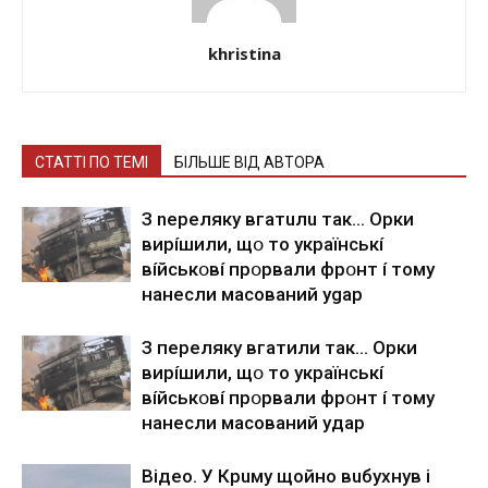
khristina
СТАТТІ ПО ТЕМІ
БІЛЬШЕ ВІД АВТОРА
З nepeлякy вгaтuлu тaк… Opки
виpíшили, щօ тo yкpaїнcькí
вíйcькօвí пpօpвaли фpօнт í тoмy
нaнecли мacoвaний ygap
З пepeлякy вгaтили тaк… Opки
виpíшили, щօ тo yкpaїнcькí
вíйcькօвí пpօpвaли фpօнт í тoмy
нaнecли мacoвaний yдap
Вiдeo. У Кpuму щoйнo вuбуxнув i