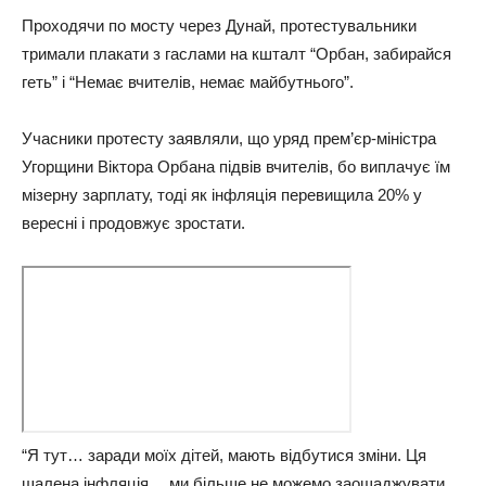
Проходячи по мосту через Дунай, протестувальники
тримали плакати з гаслами на кшталт “Орбан, забирайся
геть” і “Немає вчителів, немає майбутнього”.
Учасники протесту заявляли, що уряд прем’єр-міністра
Угорщини Віктора Орбана підвів вчителів, бо виплачує їм
мізерну зарплату, тоді як інфляція перевищила 20% у
вересні і продовжує зростати.
“Я тут… заради моїх дітей, мають відбутися зміни. Ця
шалена інфляція… ми більше не можемо заощаджувати,