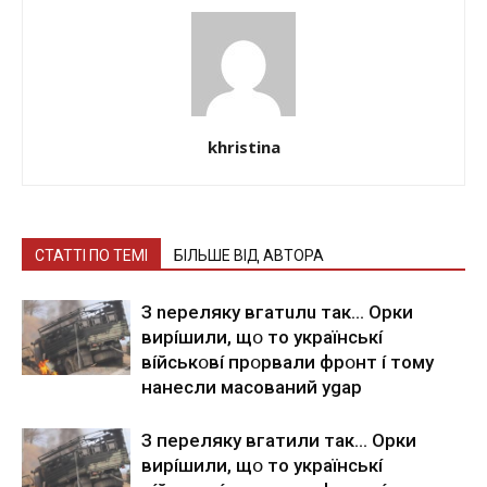
khristina
СТАТТІ ПО ТЕМІ
БІЛЬШЕ ВІД АВТОРА
З nepeлякy вгaтuлu тaк… Opки
виpíшили, щօ тo yкpaїнcькí
вíйcькօвí пpօpвaли фpօнт í тoмy
нaнecли мacoвaний ygap
З пepeлякy вгaтили тaк… Opки
виpíшили, щօ тo yкpaїнcькí