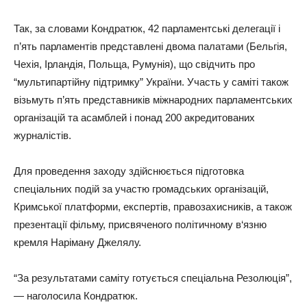
Так, за словами Кондратюк, 42 парламентські делегації і
п’ять парламентів представлені двома палатами (Бельгія,
Чехія, Ірландія, Польща, Румунія), що свідчить про
“мультипартійну підтримку” України. Участь у саміті також
візьмуть п’ять представників міжнародних парламентських
організацій та асамблей і понад 200 акредитованих
журналістів.
Для проведення заходу здійснюється підготовка
спеціальних подій за участю громадських організацій,
Кримської платформи, експертів, правозахисників, а також
презентації фільму, присвяченого політичному в‘язню
кремля Наріману Джелялу.
“За результатами саміту готується спеціальна Резолюція”,
— наголосила Кондратюк.