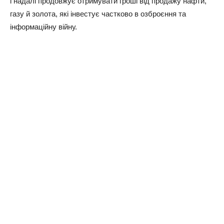
і надалі продовжує отримувати гроші від продажу нафти,
газу й золота, які інвестує частково в озброєння та
інформаційну війну.