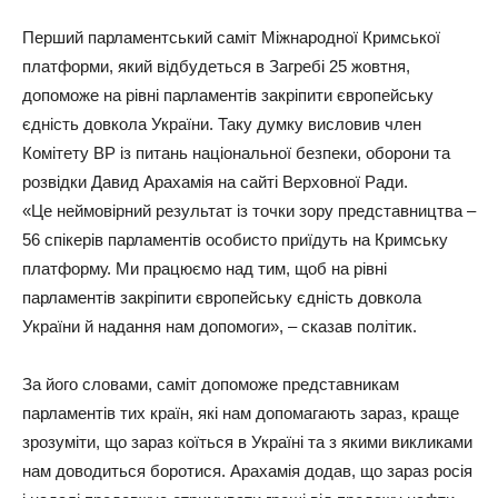
Перший парламентський саміт Міжнародної Кримської
платформи, який відбудеться в Загребі 25 жовтня,
допоможе на рівні парламентів закріпити європейську
єдність довкола України. Таку думку висловив член
Комітету ВР із питань національної безпеки, оборони та
розвідки Давид Арахамія на сайті Верховної Ради.
«Це неймовірний результат із точки зору представництва –
56 спікерів парламентів особисто приїдуть на Кримську
платформу. Ми працюємо над тим, щоб на рівні
парламентів закріпити європейську єдність довкола
України й надання нам допомоги», – сказав політик.
За його словами, саміт допоможе представникам
парламентів тих країн, які нам допомагають зараз, краще
зрозуміти, що зараз коїться в Україні та з якими викликами
нам доводиться боротися. Арахамія додав, що зараз росія