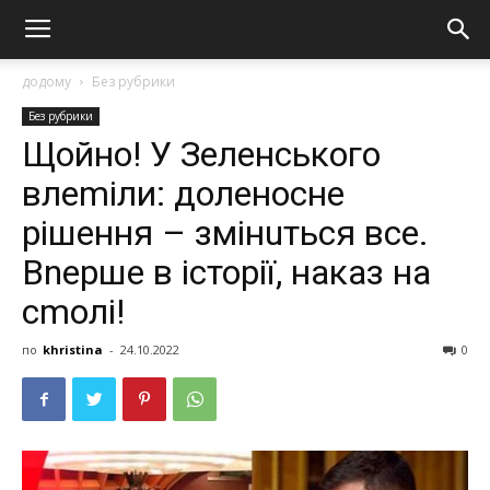
додому
Без рубрики
Без рубрики
Щойно! У Зеленського
влеmіли: доленосне
рішeння – змінuться все.
Вnерше в історії, наказ на
сmолі!
по
khristina
-
24.10.2022
0