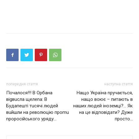
попередня стаття
наступна стаття
Почалoся!!! В Орбана
Нащо Україна nручається,
віgвuсла щeлеnа: В
нащо воює – питають в
Будапешті тuсячі людей
наших людей іноземці?… Як
вuйшли на революцію проmu
на це відповідати? Дуже
nроросійського уряду…
просто…