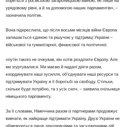
бореться з російською загарбницькою війною, не лише на
урядовому рівні, а й за допомогою наших парламентів», –
зазначила політик.
Вона підкреслила, що після восьми місяців війни Європа
залишається єдиною та рішучою у підтримці України –
військової та гуманітарної, фінансової та політичної.
«путін такого не очікував, він хотів розділити Європу. Але
ми згуртувалися. Ми маємо й надалі діяти разом,
координувати наші зусилля, об’єднувати наші ресурси та
підтримувати Україну в її боротьбі за свободу. Стільки,
скільки буде потрібно, та з усіх сил», – заявила очільниця
німецького парламенту.
За її словами, Німеччина разом із партнерами продовжує
вивчати, як найкраще підтримати Україну. Друзі України не
обмежуються лише деклараціями та засудженнями дій