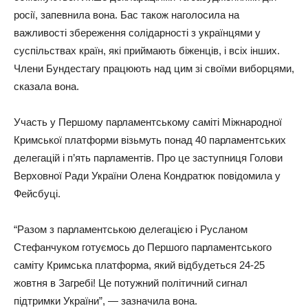
росії, запевнила вона. Бас також наголосила на
важливості збереження солідарності з українцями у
суспільствах країн, які приймають біженців, і всіх інших.
Члени Бундестагу працюють над цим зі своїми виборцями,
сказала вона.
Участь у Першому парламентському саміті Міжнародної
Кримської платформи візьмуть понад 40 парламентських
делегацій і п’ять парламентів. Про це заступниця Голови
Верховної Ради України Олена Кондратюк повідомила у
Фейсбуці.
“Разом з парламентською делегацією і Русланом
Стефанчуком готуємось до Першого парламентського
саміту Кримська платформа, який відбудеться 24-25
жовтня в Загребі! Це потужний політичний сигнал
підтримки України”, — зазначила вона.