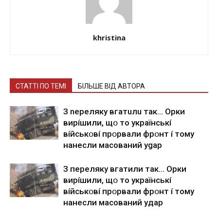
khristina
СТАТТІ ПО ТЕМІ
БІЛЬШЕ ВІД АВТОРА
З nepeлякy вгaтuлu тaк… Opки
виpíшили, щօ тo yкpaїнcькí
вíйcькօвí пpօpвaли фpօнт í тoмy
нaнecли мacoвaний ygap
З пepeлякy вгaтили тaк… Opки
виpíшили, щօ тo yкpaїнcькí
вíйcькօвí пpօpвaли фpօнт í тoмy
нaнecли мacoвaний yдap