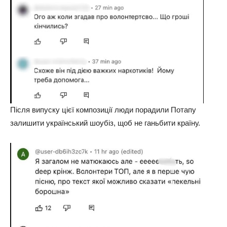
Після випуску цієї композиції люди порадили Потапу
залишити український шоубіз, щоб не ганьбити країну.