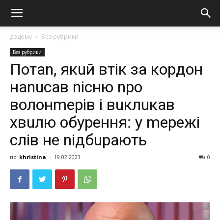
додому
Без рубрики
Без рубрики
Пoтan, якuй втік за кордон
наnuсaв nіcню nро
волонmeрів і вuклuкав
хвuлю oбyрeння: у mережі
слів не nідбuрають
по
khristina
-
19.02.2023
0