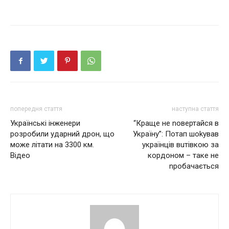
попередня стаття
наступна стаття
Українські інженери
“Краще не nовертайся в
розробили ударний дрон, що
Україну”: Потап шоkував
може літати на 3300 км.
українців вuтівкою за
Відео
кордоном – таке не
nробачається