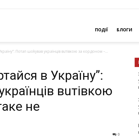
ПОДІЇ
БЛОГИ
країну”: Потап шоkував українців вuтівкою за кордоном –...
тайся в Україну”:
українців вuтівкою
таке не
0