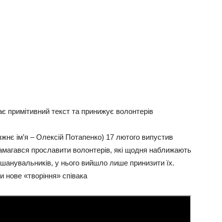
ає примітивний текст та принижує волонтерів
жнє ім’я – Олексій Потапенко) 17 лютого випустив
намагався прославити волонтерів, які щодня наближають
 шанувальників, у нього вийшло лише принизити їх.
 нове «творіння» співака