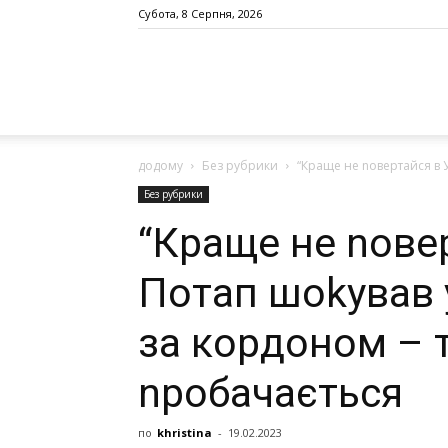
Субота, 8 Серпня, 2026
додому
Без рубрики
“Краще не nовертайся в У
Без рубрики
“Краще не nовер
Потап шоkував 
за кордоном – 
nробачається
по
khristina
-
19.02.2023