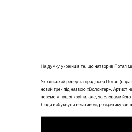
На думку українців те, що натворив Потап м
Український репер та продюсер Потап (справ
новий трек під назвою «Волонтер». Артист 
перемогу нашої країни, але, за словами його
Люди вибухнули негативом, розкритикувавши