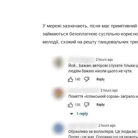
У мережі зазначають, пісня має примітивний
займаються безоплатною суспільно-корисною
мелодії, схожий на решту танцювальних трек