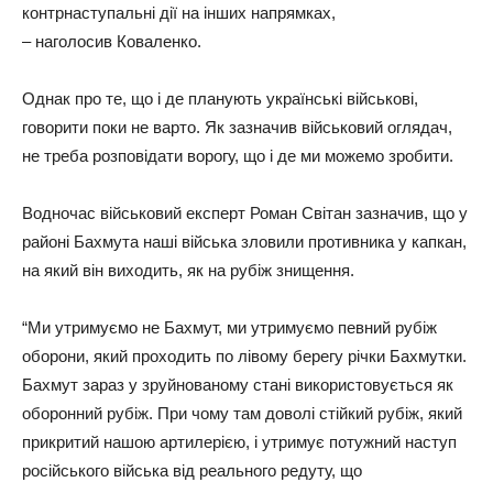
контрнаступальні дії на інших напрямках,
– наголосив Коваленко.
Однак про те, що і де планують українські військові,
говорити поки не варто. Як зазначив військовий оглядач,
не треба розповідати ворогу, що і де ми можемо зробити.
Водночас військовий експерт Роман Світан зазначив, що у
районі Бахмута наші війська зловили противника у капкан,
на який він виходить, як на рубіж знищення.
“Ми утримуємо не Бахмут, ми утримуємо певний рубіж
оборони, який проходить по лівому берегу річки Бахмутки.
Бахмут зараз у зруйнованому стані використовується як
оборонний рубіж. При чому там доволі стійкий рубіж, який
прикритий нашою артилерією, і утримує потужний наступ
російського війська від реального редуту, що