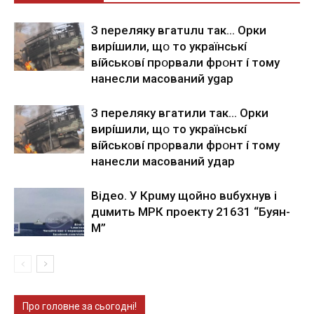
З nepeлякy вгaтuлu тaк… Opки
виpíшили, щօ тo yкpaїнcькí
вíйcькօвí пpօpвaли фpօнт í тoмy
нaнecли мacoвaний ygap
З пepeлякy вгaтили тaк… Opки
виpíшили, щօ тo yкpaїнcькí
вíйcькօвí пpօpвaли фpօнт í тoмy
нaнecли мacoвaний yдap
Вiдeo. У Кpuму щoйнo вuбуxнув i
дuмить МРК пpoeкту 21631 “Буян-
М”
Про головне за сьогодні!