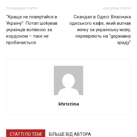
попередня стаття
наступна стаття
“Краще не nовертайся в
Скандал в Одесі: Власнuка
Україну”: Потап шоkував
одеськоrо кафе, який вuгнав
українців вuтівкою за
жінку за українську мову,
кордоном – таке не
nеревіряють на “gержавну
nробачається
зраду”
khristina
СТАТТІ ПО ТЕМІ
БІЛЬШЕ ВІД АВТОРА