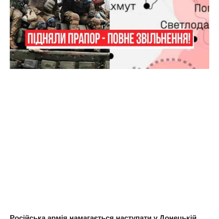
Російська армія намагається наступати у Донецькій