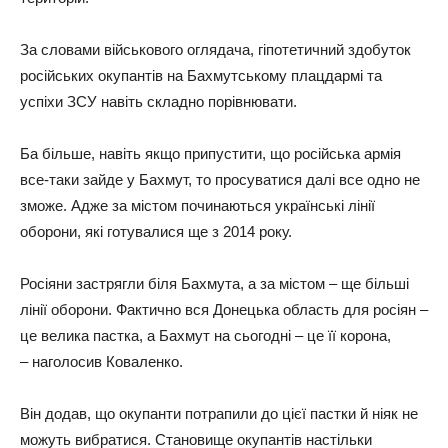
За словами військового оглядача, гіпотетичний здобуток
російських окупантів на Бахмутському плацдармі та
успіхи ЗСУ навіть складно порівнювати.
Ба більше, навіть якщо припустити, що російська армія
все-таки зайде у Бахмут, то просуватися далі все одно не
зможе. Адже за містом починаються українські лінії
оборони, які готувалися ще з 2014 року.
Росіяни застрягли біля Бахмута, а за містом – ще більші
лінії оборони. Фактично вся Донецька область для росіян –
це велика пастка, а Бахмут на сьогодні – це її корона,
– наголосив Коваленко.
Він додав, що окупанти потрапили до цієї пастки й ніяк не
можуть вибратися. Становище окупантів настільки