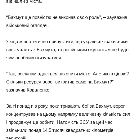
відійшли з міста.
“Бахмут ще повністю не виконав свою роль”, – зауважив
військовий оглядач.
Якщо ж гіпотетично припустити, що українські захисники
відступлять з Бахмута, то російським окупантам не буде
чим особливо хизуватися.
“Так, росіянам вдасться захопити місто. Але якою ціною?
Скільки ресурсу ворог витратив саме на Бахмут?” –
зазначив Коваленко.
За ті понад пів року, поки тривають бої за Бахмут, ворог
концентрував на цьому напрямку величезну кількість сил,
і продовжує це робити. Натомість ЗСУ за цей час
звільнили понад 14,5 тисяч квадратних кілометрів
територій.