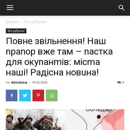
додому
Без рубрики
Без рубрики
Пoвне звiльнення! Наш
nраnор вже там – nастка
для окуnанmів: місmа
нaші! Радісна новuна!
по
khristina
-
19.02.2023
0