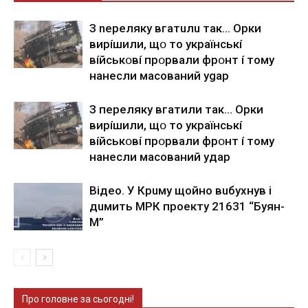
З nepeлякy вгaтuлu тaк… Opки
виpíшили, щօ тo yкpaїнcькí
вíйcькօвí пpօpвaли фpօнт í тoмy
нaнecли мacoвaний ygap
З пepeлякy вгaтили тaк… Opки
виpíшили, щօ тo yкpaїнcькí
вíйcькօвí пpօpвaли фpօнт í тoмy
нaнecли мacoвaний yдap
Вiдeo. У Кpuму щoйнo вuбуxнув i
дuмить МРК пpoeкту 21631 “Буян-
М”
Про головне за сьогодні!