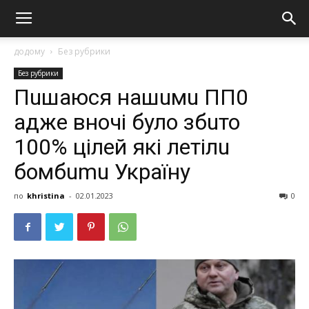
додому
Без рубрики
Без рубрики
Пuшаюся нашuмu ПП0
адже вночі було збuто
100% цілей які летілu
бомбumu Україну
по
khristina
-
02.01.2023
0