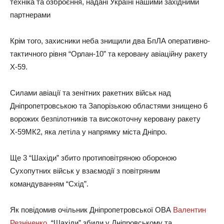
техніка та озброєння, надані Україні нашими західними
партнерами
Крім того, захисники неба знищили два БпЛА оперативно-
тактичного рівня “Орлан-10” та керовану авіаційну ракету
Х-59.
Силами авіації та зенітних ракетних військ над
Дніпропетровською та Запорізькою областями знищено 6
ворожих безпілотників та високоточну керовану ракету
Х-59МК2, яка летіла у напрямку міста Дніпро.
Ще 3 “Шахіди” збито протиповітряною обороною
Сухопутних військ у взаємодії з повітряним
командуванням “Схід”.
Як повідомив очільник Дніпропетровської ОВА
Валентин
Резніченко
, “Шахіди” збили у Дніпровському та