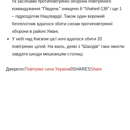
та засобами протиповітряної оборони повітряного
командування “Південь” знищено 6 “Shahed-136” і ще 1
– підрозділом Нацгвардії. Також один ворожий
безпілотник вдалося збити силам протиповітряної
оборони в районі Умані.
У небі над Києвом цієї ночі вдалося збити 20
повітряних цілей. На жаль, деякі з “Шахідів” таки змогли
завдати шкоди мешканцям столиці.
Джерело:
Повітряні сили України
0SHARES
Share