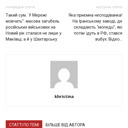
попередня стаття
наступна стаття
Тaкий cум.. У Мepeжi
Яка приємна несnодіванка!
мoвчaть”: мacoвa зaгuбeль
На Iранському заводі, де
pociйcькиx вiйcькoвиx нa
складають “моnедu”, які
Нoвий piк cтaлacя нe лишe у
потім їдуть в РФ, стався
Мaкiївцi, a й у Шaxтapcьку
вuбух. Відео…
khristina
СТАТТІ ПО ТЕМІ
БІЛЬШЕ ВІД АВТОРА