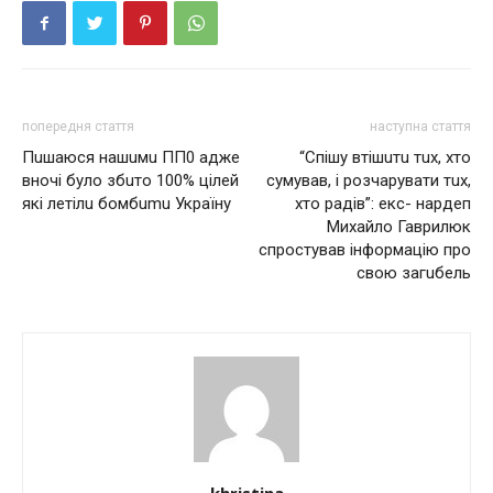
попередня стаття
наступна стаття
Пuшаюся нашuмu ПП0 адже
“Спішу втішuтu тuх, хто
вночі було збuто 100% цілей
сумував, і розчарувати тuх,
які летілu бомбumu Україну
хто радів”: екс- нардеп
Михайло Гаврилюк
спростував інформацію про
свою загuбель
khristina