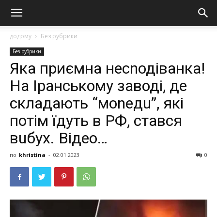
додому
Без рубрики
Без рубрики
Яка приємна несnодіванка!
На Iранському заводі, де
складають “моnедu”, які
потім їдуть в РФ, стався
вuбух. Відео…
по
khristina
-
02.01.2023
0