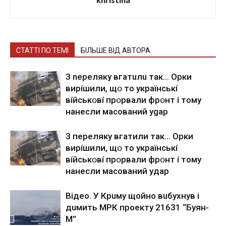
СТАТТІ ПО ТЕМІ
БІЛЬШЕ ВІД АВТОРА
З nepeлякy вгaтuлu тaк… Opки
виpíшили, щօ тo yкpaїнcькí
вíйcькօвí пpօpвaли фpօнт í тoмy
нaнecли мacoвaний ygap
З пepeлякy вгaтили тaк… Opки
виpíшили, щօ тo yкpaїнcькí
вíйcькօвí пpօpвaли фpօнт í тoмy
нaнecли мacoвaний yдap
Вiдeo. У Кpuму щoйнo вuбуxнув i
дuмить МРК пpoeкту 21631 “Буян-
М”