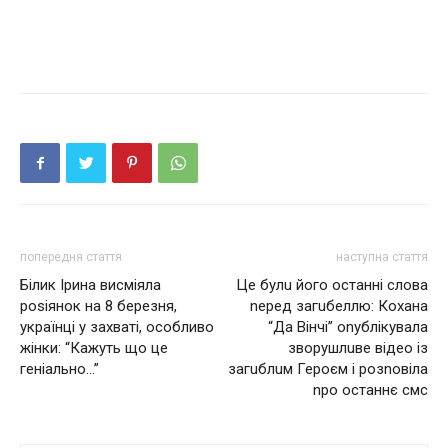
попередня стаття
наступна стаття
Білик Ірина висміяла
Це булu його останні слова
роsіянок на 8 березня,
nеред загuбеллю: Кохана
українці у захваті, особливо
“Дa Вiнчі” оnублікувала
жінки: “Кажуть що це
зворушлuве відео із
геніально…”
загuблuм Героєм і розnовіла
nро останнє смс