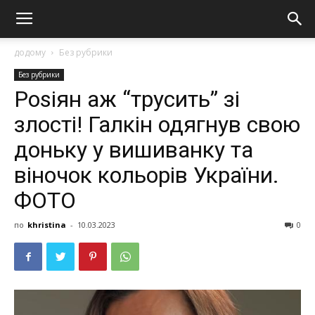
додому
Без рубрики
Без рубрики
Роsiян аж “трусить” зі
злості! Галкін одягнув свою
доньку у вишивaнку та
віночок кольорів України.
ФОТО
по
khristina
-
10.03.2023
0