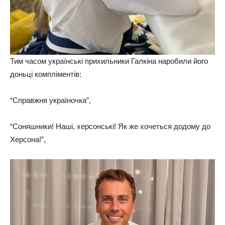
Тим часом українські прихильники Галкіна наробили його
доньці компліментів:
“Справжня україночка”,
“Соняшники! Наші, херсонські! Як же хочеться додому до
Херсона!”,