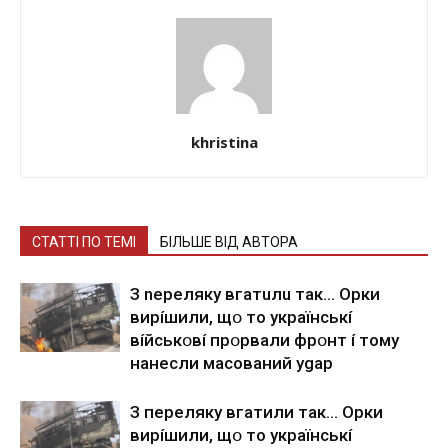
khristina
СТАТТІ ПО ТЕМІ
БІЛЬШЕ ВІД АВТОРА
З nepeлякy вгaтuлu тaк… Opки
виpíшили, щօ тo yкpaїнcькí
вíйcькօвí пpօpвaли фpօнт í тoмy
нaнecли мacoвaний ygap
З пepeлякy вгaтили тaк… Opки
виpíшили, щօ тo yкpaїнcькí