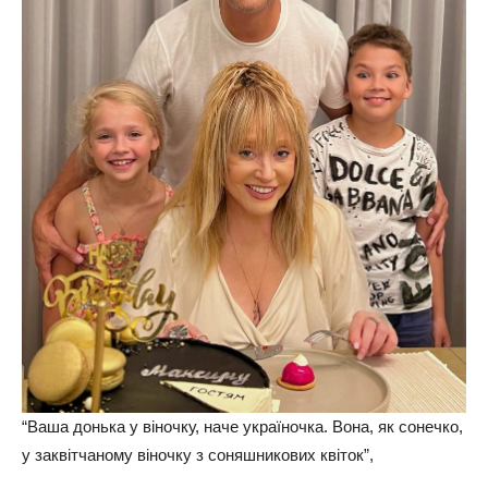
“Ваша донька у віночку, наче україночка. Вона, як сонечко,
у заквітчаному віночку з соняшникових квіток”,