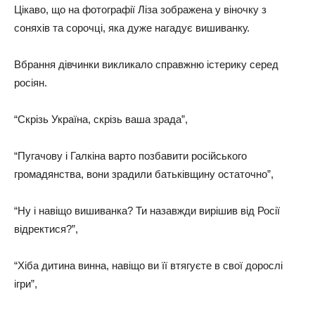
Цікаво, що на фотографії Ліза зображена у віночку з
соняхів та сорочці, яка дуже нагадує вишиванку.
Вбрання дівчинки викликало справжню істерику серед
росіян.
“Скрізь Україна, скрізь ваша зрада”,
“Пугачову і Галкіна варто позбавити російського
громадянства, вони зрадили батьківщину остаточно”,
“Ну і навіщо вишиванка? Ти назавжди вирішив від Росії
відректися?”,
“Хіба дитина винна, навіщо ви її втягуєте в свої дорослі
ігри”,