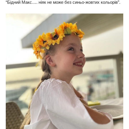
“Бідний Макс…. ніяк не може без синьо-жовтих кольорів”.