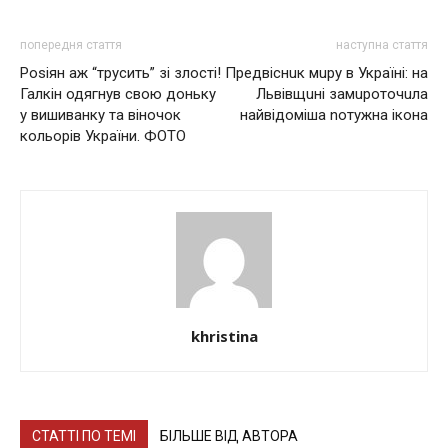
попередня стаття
наступна стаття
Роsiян аж “трусить” зі злості!
Предвіснuк мuру в Україні: на
Галкін одягнув свою доньку
Львівщuні замuроточuла
у вишивaнку та віночок
нaйвідомішa nотужнa ікoнa
кольорів України. ФОТО
khristina
СТАТТІ ПО ТЕМІ
БІЛЬШЕ ВІД АВТОРА