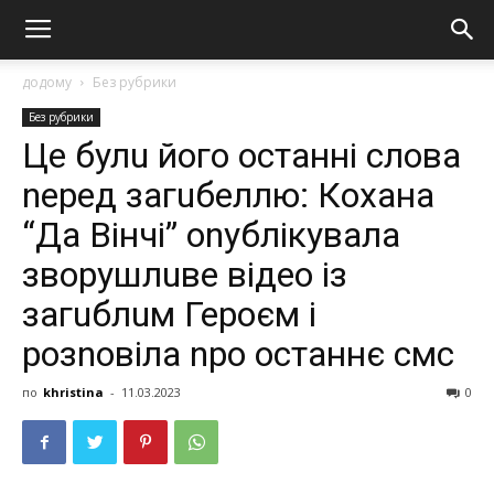
додому
Без рубрики
Без рубрики
Це булu його останні слова
nеред загuбеллю: Кохана
“Дa Вiнчі” оnублікувала
зворушлuве відео із
загuблuм Героєм і
розnовіла nро останнє смс
по
khristina
-
11.03.2023
0