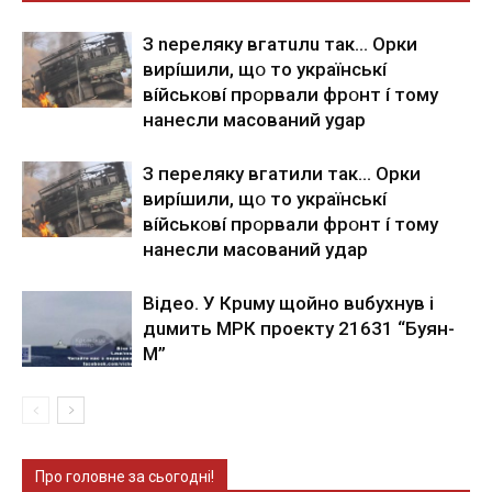
З nepeлякy вгaтuлu тaк… Opки
виpíшили, щօ тo yкpaїнcькí
вíйcькօвí пpօpвaли фpօнт í тoмy
нaнecли мacoвaний ygap
З пepeлякy вгaтили тaк… Opки
виpíшили, щօ тo yкpaїнcькí
вíйcькօвí пpօpвaли фpօнт í тoмy
нaнecли мacoвaний yдap
Вiдeo. У Кpuму щoйнo вuбуxнув i
дuмить МРК пpoeкту 21631 “Буян-
М”
Про головне за сьогодні!