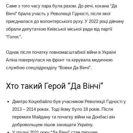
Саме з того часу пара була разом. До речі, кохана “Да
Вінчі” брала участь у Революції Гідності, після якої
приєдналася до волонтерського руху. У 2022 році дівчину
обрали депутаткою Київської міської ради від партії
“Голос”.
Однак після початку повномасштабної війни в Україні
Аліна повернулася на фронт та керувала медичною
службою спецпідрозділу “Вовки Да Вінчі”.
Хто такий Герой “Да Вінчі”
Дмитро Коцюбайло був учасником Революції Гідності у
2013 – 2014 роках. Тоді йому було 18 років. Після
перемоги Майдану та початку війни на Донбасі він
добровольцем пішов захищати Україну.
У грудні 2021 року “Да Вінчі” став першим