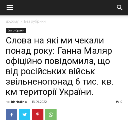
додому
Без рубрики
Без рубрики
Слова на які ми чекали
понад року: Ганна Маляр
oфiцiйнo пoвiдoмилa, щo
вiд pociйcькиx вiйcьк
звiльнeнoпонад 6 тиc. кв.
км тepитopiї Укpaїни.
по
khristina
-
13.09.2022
0