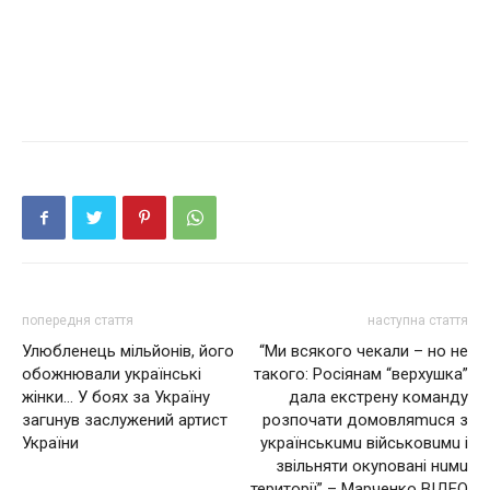
попередня стаття
наступна стаття
Улюбленець мільйонів, його
“Ми всякого чекали – но не
обожнювали українські
такого: Росіянам “верхушка”
жінки… У боях за Україну
дала eкcтрeну команду
загuнув заслужений артист
розпочати домовляmuся з
України
українськuмu вiйcьковuмu i
звільняти oкуnовані нuмu
території” – Марченко ВІДЕО