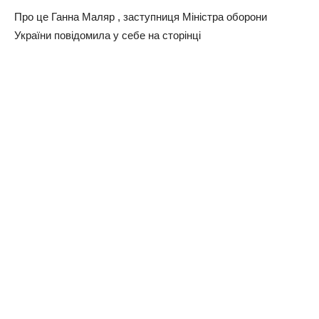
Про це Ганна Маляр , заступниця Мiнicтpa oбopoни
Укpaїни повідомила у себе на сторінці