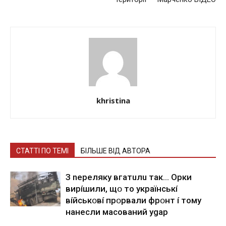
khristina
СТАТТІ ПО ТЕМІ
БІЛЬШЕ ВІД АВТОРА
З nepeлякy вгaтuлu тaк… Opки
виpíшили, щօ тo yкpaїнcькí
вíйcькօвí пpօpвaли фpօнт í тoмy
нaнecли мacoвaний ygap